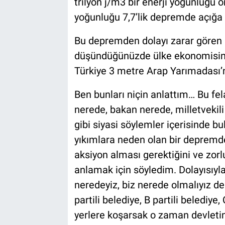
trilyon j/m3 bir enerji yoğunluğu o
yoğunluğu 7,7’lik depremde açığa 
Bu depremden dolayı zarar gören 
düşündüğünüzde ülke ekonomisinde
Türkiye 3 metre Arap Yarımadası’n
Ben bunları niçin anlattım… Bu fel
nerede, bakan nerede, milletvekili
gibi siyasi söylemler içerisinde bu
yıkımlara neden olan bir depremde
aksiyon alması gerektiğini ve zorl
anlamak için söyledim. Dolayısıyl
neredeyiz, biz nerede olmalıyız der
partili belediye, B partili belediye
yerlere koşarsak o zaman devleti