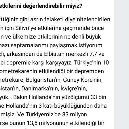
etkilerini değerlendirebilir miyiz?
tiğiniz gibi asrın felaketi diye nitelendirilen
un için Silivri’ye etkilerine geçmende önce
 ve ülkemize etkilerinin ne denli büyük
bazı saptamalarımı paylaşmak istiyorum.
 arkasından da Elbistan merkezli 7,7 ve
cı depremle karşı karşıyayız. Türkiye’nin 10
kilometrekarenin etkilendiği bir depremden
etrekare; Bulgaristan’ın, Güney Kore’nin,
stan’ın, Danimarka’nın, İsviçre’nin,
yük… Bakın Hollanda’nın yüzölçümü 33 bin
e Hollanda’nın 3 katı büyüklüğünden daha
tmişiz. Ve Türkiyemiz’de 83 milyon
se bunun 13,5 milyonunun etkilendiği bir