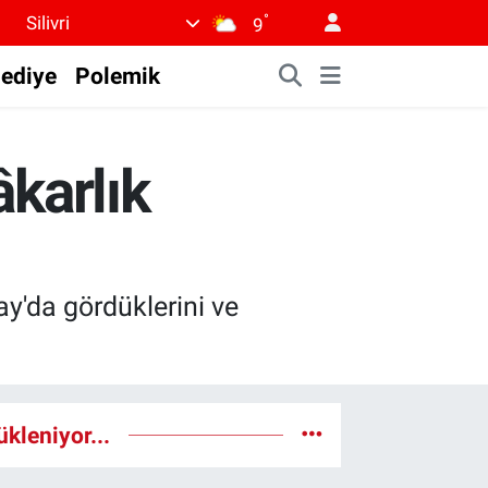
°
Silivri
9
lediye
Polemik
karlık
ay'da gördüklerini ve
ükleniyor...