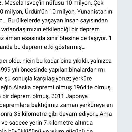
. Mesela İsveç’in nüfusu 10 milyon, Çek
10 milyon, Ürdün’ün 10 milyon, Yunanistan’ın
on… Bu ülkelerde yaşayan insan sayısından
, vatandaşımızın etkilendiği bir deprem…
z aman esasında sınır ötesine de taşıyor. 1
alanda bu deprem etki göstermiş…
ı oldu, niçin bu kadar bina yıkıldı, yalnızca
1999 yılı öncesinde yapılan binalardan mı
şu sonuçla karşılaşıyoruz; yerküre
neğin Alaska depremi olmuş 1964’te olmuş,
a bir deprem olmuş, 2011 Japonya
depremlere baktığımız zaman yerküreye en
 sonra 35 kilometre gibi devam ediyor… Ama
e sadece yerin 7 kilometre altında
in büyüklüğünü ve yıkım gücünü de