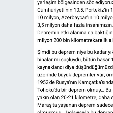
yerleşim bölgesinden söz ediyoruz
Cumhuriyeti’nin 10,5, Portekiz’in 
10 milyon, Azerbaycan’ın 10 mily
3,5 milyon daha fazla insanımızın
Depremin etki alanına da baktığını
milyon 200 bin kilometrekarelik 
Şimdi bu deprem niye bu kadar yıkıc
binalar mı suçluydu, bütün hasar 
kaynaklandı diye düşündüğümüzde 
üzerinde büyük depremler var; ör
1952’de Rusya’nın Kamçatka’sınd
Tohoku’da bir deprem olmuş… Bu 
yakın olan 20-21 kilometre, daha
Maraş’ta yaşanan deprem sadece v
olmuşmuş… Dolayısıyla bu deprem