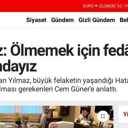
STERLİN
61,60380
%0.18
G.ALTIN
6862,09000
%0.19
Siyaset
Gündem
Gizli Gündem
Be
BİST100
14.598,00
%0
BITCOIN
79.591,74
%-1.82
: Ölmemek için fedâ
DOLAR
45,43620
%0.02
EURO
53,38690
%0.19
dayız
kan Yılmaz, büyük felaketin yaşandığı Hat
ılması gerekenleri Cem Güner'e anlattı.
Y