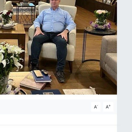
-
+
A
A