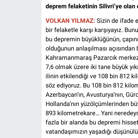
deprem felaketinin Silivri’ye olan 
VOLKAN YILMAZ:
Sizin de ifade et
bir felaketle karşı karşıyayız. Bun
bu depremin büyüklüğünün, çapının
olduğunun anlaşılması açısından 
Kahramanmaraş Pazarcık merkezli,
7,6 olmak üzere iki tane büyük yıkı
ilinin etkilendiği ve 108 bin 812 
söz ediyoruz. Bu 108 bin 812 kilom
Azerbaycan’ın, Avusturya’nın, Gürci
Hollanda’nın yüzölçümlerinden bü
893 kilometrekare… Yani neredeys
fazla bir alanda bu depremi hisse
vatandaşımızın yaşadığı düşünülür