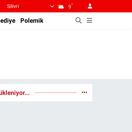
°
Silivri
9
lediye
Polemik
ükleniyor...