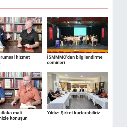
Kurumsal hizmet
İSMMMO'dan bilgilendirme
z
semineri
utlaka mali
Yıldız: Şirket kurtarabiliriz
nizle konuşun