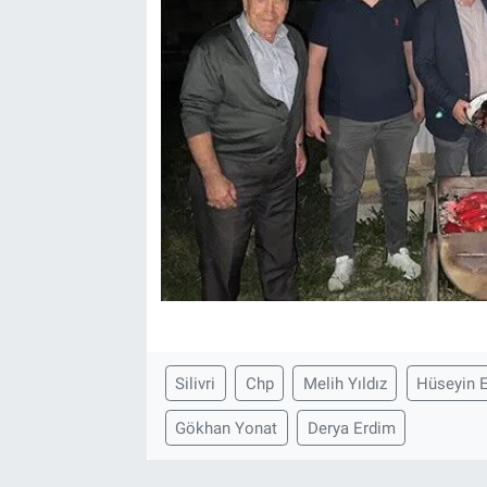
Silivri
Chp
Melih Yıldız
Hüseyin 
Gökhan Yonat
Derya Erdim