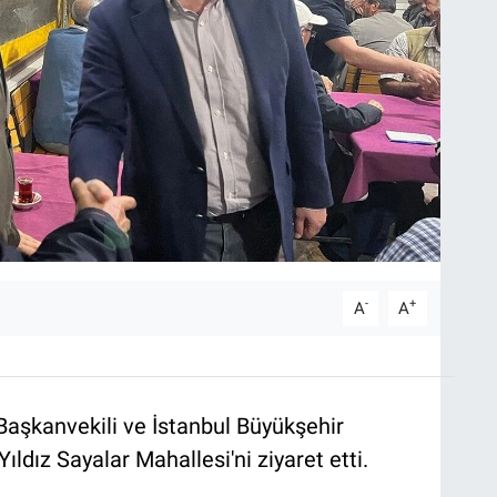
-
+
A
A
 Başkanvekili ve İstanbul Büyükşehir
ıldız Sayalar Mahallesi'ni ziyaret etti.