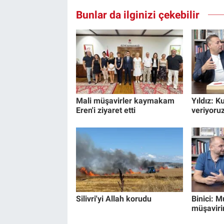
Bunlar da ilginizi çekebilir
Mali müşavirler kaymakam
Yıldız: 
Eren'i ziyaret etti
veriyoru
Silivri'yi Allah korudu
Binici: M
müşaviri