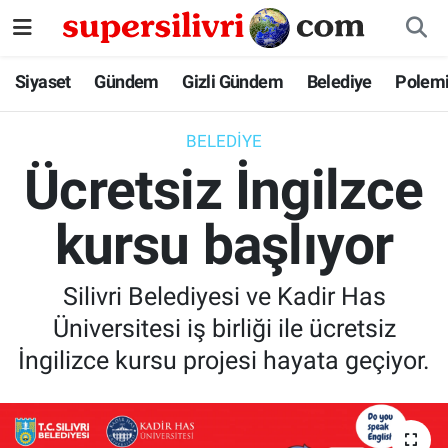
Siyaset
İstanbul Nöbetçi Eczaneler
Siyaset
Gündem
Gizli Gündem
Belediye
Polem
Gündem
İstanbul Hava Durumu
BELEDIYE
Ücretsiz İngilzce
Gizli Gündem
İstanbul Namaz Vakitleri
kursu başlıyor
Belediye
İstanbul Trafik Yoğunluk Haritası
Polemik
Süper Lig Puan Durumu ve Fikstür
Silivri Belediyesi ve Kadir Has
Üniversitesi iş birliği ile ücretsiz
Tüm Manşetler
İngilizce kursu projesi hayata geçiyor.
Son Dakika Haberleri
Haber Arşivi