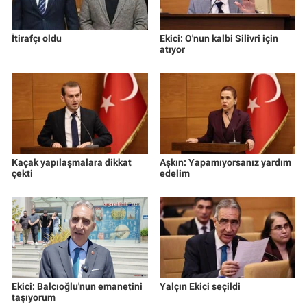
İtirafçı oldu
Ekici: O'nun kalbi Silivri için
atıyor
Kaçak yapılaşmalara dikkat
Aşkın: Yapamıyorsanız yardım
çekti
edelim
Ekici: Balcıoğlu'nun emanetini
Yalçın Ekici seçildi
taşıyorum