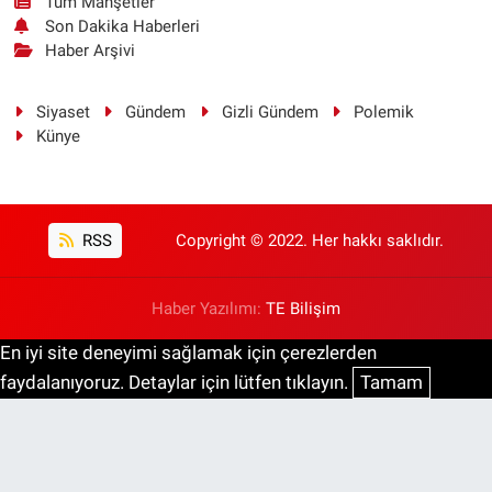
Tüm Manşetler
Son Dakika Haberleri
Haber Arşivi
Siyaset
Gündem
Gizli Gündem
Polemik
Künye
RSS
Copyright © 2022. Her hakkı saklıdır.
Haber Yazılımı:
TE Bilişim
En iyi site deneyimi sağlamak için çerezlerden
faydalanıyoruz. Detaylar için lütfen tıklayın.
Tamam