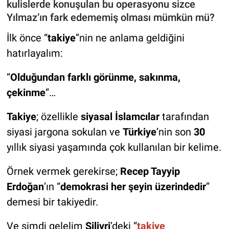
kulislerde konuşulan bu operasyonu sizce
Yılmaz’ın fark edememiş olması mümkün mü?
İlk önce “
takiye
”nin ne anlama geldiğini
hatırlayalım:
“
Olduğundan farklı görünme, sakınma,
çekinme
”…
Takiye
; özellikle
siyasal İslamcılar
tarafından
siyasi jargona sokulan ve
Türkiye
’nin son
30
yıllık siyasi yaşamında çok kullanılan bir kelime.
Örnek vermek gerekirse;
Recep Tayyip
Erdoğan
’ın “
demokrasi her şeyin üzerindedir
”
demesi bir takiyedir.
Ve şimdi gelelim
Silivri
’deki “
takiye