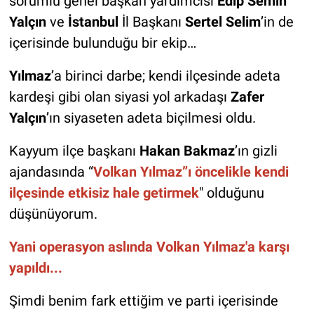
sorumlu genel başkan yardımcısı
Edip Semih
Yalçın
ve
İstanbul
İl Başkanı
Sertel Selim
’in de
içerisinde bulunduğu bir ekip…
Yılmaz
’a birinci darbe; kendi ilçesinde adeta
kardeşi gibi olan siyasi yol arkadaşı
Zafer
Yalçın
’ın siyaseten adeta biçilmesi oldu.
Kayyum ilçe başkanı
Hakan Bakmaz
’ın gizli
ajandasında “
Volkan Yılmaz”ı öncelikle kendi
ilçesinde etkisiz hale getirmek
" olduğunu
düşünüyorum.
Yani operasyon aslında Volkan Yılmaz'a karşı
yapıldı...
Şimdi benim fark ettiğim ve parti içerisinde