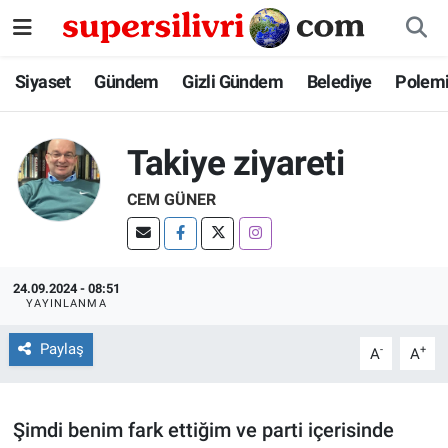
Siyaset
İstanbul Nöbetçi Eczaneler
Siyaset
Gündem
Gizli Gündem
Belediye
Polem
Gündem
İstanbul Hava Durumu
Takiye ziyareti
Gizli Gündem
İstanbul Namaz Vakitleri
CEM GÜNER
Belediye
İstanbul Trafik Yoğunluk Haritası
Polemik
Süper Lig Puan Durumu ve Fikstür
24.09.2024 - 08:51
YAYINLANMA
Tüm Manşetler
Paylaş
-
+
A
A
Son Dakika Haberleri
Şimdi benim fark ettiğim ve parti içerisinde
Haber Arşivi