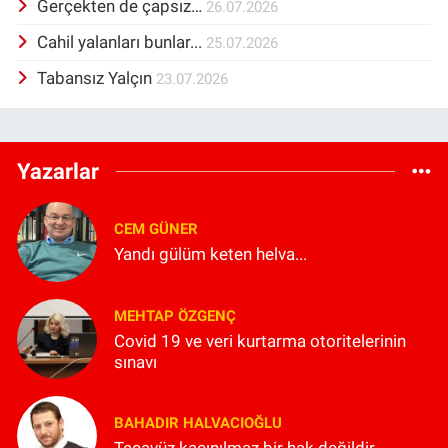
Gerçekten de çapsız…
26.07.2026
Cahil yalanları bunlar...
25.07.2026
Tabansız Yalçın
23.07.2026
Yazarlar
CEM GÜNER
Yandı gülüm keten helva...
MEHTAP ÖZGENÇ
Covid 19 ve veri kurtarma otoritelerinin
sınavı
BAHADIR HALVACIOĞLU