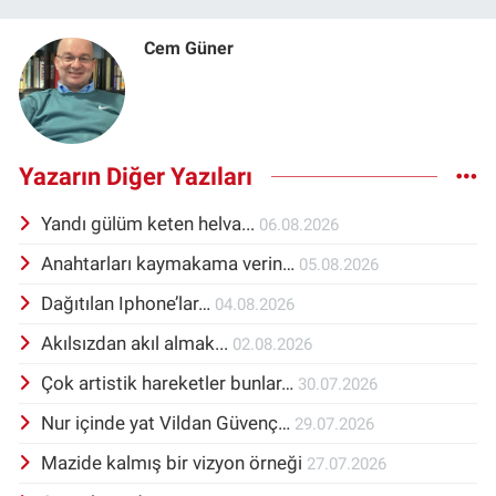
Cem Güner
Yazarın Diğer Yazıları
Yandı gülüm keten helva...
06.08.2026
Anahtarları kaymakama verin…
05.08.2026
Dağıtılan Iphone’lar…
04.08.2026
Akılsızdan akıl almak...
02.08.2026
Çok artistik hareketler bunlar…
30.07.2026
Nur içinde yat Vildan Güvenç…
29.07.2026
Mazide kalmış bir vizyon örneği
27.07.2026