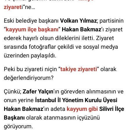
ziyaret
i”ne…
Eski belediye başkanı
Volkan Yılmaz
; partisinin
“
kayyum ilçe başkanı
”
Hakan Bakmaz
’ı ziyaret
ederek hayırlı olsun dileklerini iletti. Ziyaret
sırasında fotoğraflar çekildi ve sosyal medya
üzerinden paylaşıldı.
Peki bu ziyareti niçin “
takiye ziyareti
” olarak
değerlendiriyorum?
Çünkü;
Zafer Yalçın
’ın görevden alınmasının ve
onun yerine
İstanbul İl Yönetim Kurulu Üyesi
Hakan Bakmaz
’ın adeta
kayyum gibi
Silivri İlçe
Başkanı
olarak atanmasının içyüzünü
görüyorum.