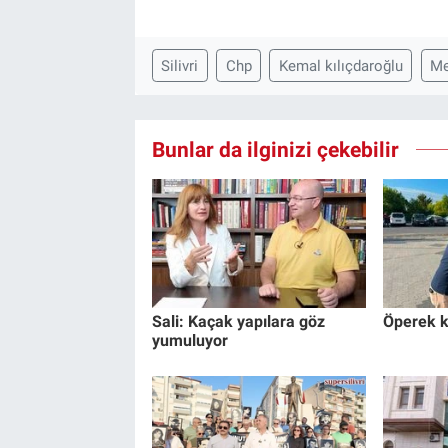
Silivri
Chp
Kemal kılıçdaroğlu
Me
Bunlar da ilginizi çekebilir
Sali: Kaçak yapılara göz
Öperek k
yumuluyor