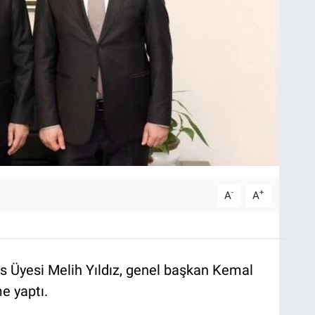
-
+
A
A
lis Üyesi Melih Yıldız, genel başkan Kemal
e yaptı.