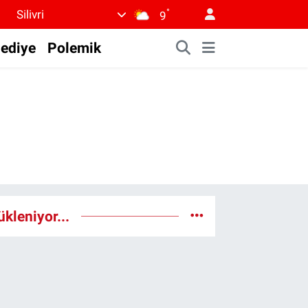
°
Silivri
9
lediye
Polemik
ükleniyor...