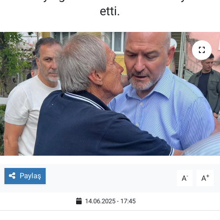
etti.
Paylaş
-
+
A
A
14.06.2025 - 17:45