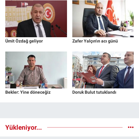
Ümit Özdağ geliyor
Zafer Yalçın'ın acı günü
Bekler: Yine döneceğiz
Doruk Bulut tutuklandı
Yükleniyor...