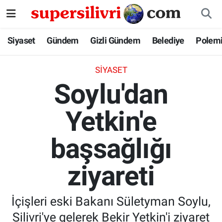
Siyaset
İstanbul Nöbetçi Eczaneler
Siyaset
Gündem
Gizli Gündem
Belediye
Polem
Gündem
İstanbul Hava Durumu
SIYASET
Soylu'dan
Gizli Gündem
İstanbul Namaz Vakitleri
Yetkin'e
Belediye
İstanbul Trafik Yoğunluk Haritası
başsağlığı
Polemik
Süper Lig Puan Durumu ve Fikstür
Tüm Manşetler
ziyareti
Son Dakika Haberleri
İçişleri eski Bakanı Sületyman Soylu,
Haber Arşivi
Silivri'ye gelerek Bekir Yetkin'i ziyaret