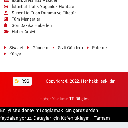
İstanbul Namaz Vakitleri
İstanbul Trafik Yoğunluk Haritası
Süper Lig Puan Durumu ve Fikstür
Tüm Manşetler
Son Dakika Haberleri
Haber Arşivi
Siyaset
Gündem
Gizli Gündem
Polemik
Künye
RSS
Copyright © 2022. Her hakkı saklıdır.
Haber Yazılımı:
TE Bilişim
En iyi site deneyimi sağlamak için çerezlerden
faydalanıyoruz. Detaylar için lütfen tıklayın.
Tamam