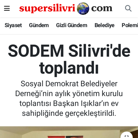
Siyaset
İstanbul Nöbetçi Eczaneler
Siyaset
Gündem
Gizli Gündem
Belediye
Polem
Gündem
İstanbul Hava Durumu
SODEM Silivri'de
Gizli Gündem
İstanbul Namaz Vakitleri
toplandı
Belediye
İstanbul Trafik Yoğunluk Haritası
Sosyal Demokrat Belediyeler
Polemik
Süper Lig Puan Durumu ve Fikstür
Derneği’nin aylık yönetim kurulu
Tüm Manşetler
toplantısı Başkan Işıklar’ın ev
sahipliğinde gerçekleştirildi.
Son Dakika Haberleri
Haber Arşivi