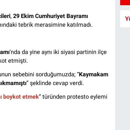
ileri
,
29 Ekim Cumhuriyet Bayramı
Y
daki tebrik merasimine katılmadı.
ramı
’nda da yine aynı iki siyasi partinin ilçe
kot etmişti.
bunun sebebini sorduğumuzda; “
Kaymakam
sıkmamıştı
” şeklinde cevap verdi.
 boykot etmek
” türünden protesto eylemi