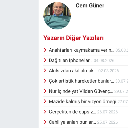
Cem Güner
Yazarın Diğer Yazıları
Anahtarları kaymakama verin…
05.08.
Dağıtılan Iphone’lar…
04.08.2026
Akılsızdan akıl almak...
02.08.2026
Çok artistik hareketler bunlar…
30.07.
Nur içinde yat Vildan Güvenç…
29.07.
Mazide kalmış bir vizyon örneği
27.07
Gerçekten de çapsız…
26.07.2026
Cahil yalanları bunlar...
25.07.2026