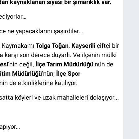
an kaynaklanan siyasi bir şımarıklık var.
ediyorlar…
ce ne yapacaklarını şaşırdılar…
i
Kaymakamı
Tolga Toğan
,
Kayserili
çiftçi bir
na karşı son derece duyarlı. Ve ilçenin mülki
yesi
’nin değil,
İlçe Tarım Müdürlüğü
’nün de
Eğitim Müdürlüğü
’nün,
İlçe Spor
’nin de etkinliklerine katılıyor.
tta köyleri ve uzak mahalleleri dolaşıyor...
yapıyor…