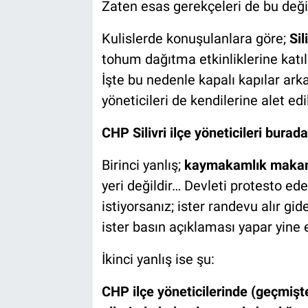
Zaten esas gerekçeleri de bu deği
Kulislerde konuşulanlara göre;
Sil
tohum dağıtma etkinliklerine katı
İşte bu nedenle kapalı kapılar ark
yöneticileri de kendilerine alet edil
CHP Silivri ilçe yöneticileri burad
Birinci yanlış;
kaymakamlık makamı
yeri değildir… Devleti protesto 
istiyorsanız; ister randevu alır gide
ister basın açıklaması yapar yine e
İkinci yanlış ise şu:
CHP ilçe yöneticilerinde (geçmişte)