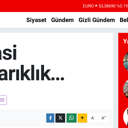
EURO
53,38690
%0.19
STERLİN
61,60380
%0.18
Siyaset
Gündem
Gizli Gündem
Be
G.ALTIN
6862,09000
%0.19
BİST100
14.598,00
%0
Y
si
BITCOIN
79.591,74
%-1.82
DOLAR
45,43620
%0.02
arıklık…
-
+
A
A