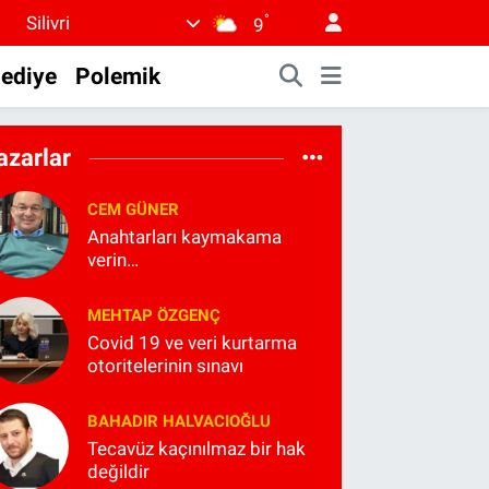
°
Silivri
9
lediye
Polemik
azarlar
CEM GÜNER
Anahtarları kaymakama
verin…
MEHTAP ÖZGENÇ
Covid 19 ve veri kurtarma
otoritelerinin sınavı
BAHADIR HALVACIOĞLU
Tecavüz kaçınılmaz bir hak
değildir