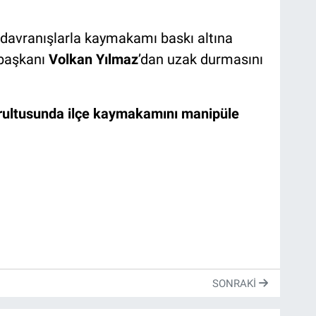
ür davranışlarla kaymakamı baskı altına
 başkanı
Volkan Yılmaz
’dan uzak durmasını
oğrultusunda ilçe kaymakamını manipüle
SONRAKI