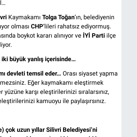
l…
ivri
Kaymakamı
Tolga Toğan
’ın, belediyenin
lıyor olması
CHP
’lileri rahatsız ediyormuş.
asında boykot kararı alınıyor ve
İYİ Parti
ilçe
iyor.
a iki büyük yanlış içerisinde…
 devleti temsil eder…
Orası siyaset yapma
edemezsiniz. Eğer kaymakamı eleştirmek
r yüzüne karşı eleştirilerinizi sıralarsınız,
leştirilerinizi kamuoyu ile paylaşırsınız.
 çok uzun yıllar Silivri Belediyesi’ni