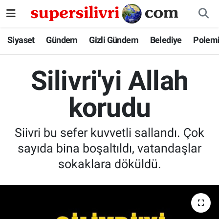
Siyaset
İstanbul Nöbetçi Eczaneler
Siyaset
Gündem
Gizli Gündem
Belediye
Polem
Gündem
İstanbul Hava Durumu
Silivri'yi Allah
Gizli Gündem
İstanbul Namaz Vakitleri
korudu
Belediye
İstanbul Trafik Yoğunluk Haritası
Siivri bu sefer kuvvetli sallandı. Çok
Polemik
Süper Lig Puan Durumu ve Fikstür
sayıda bina boşaltıldı, vatandaşlar
Tüm Manşetler
sokaklara döküldü.
Son Dakika Haberleri
Haber Arşivi