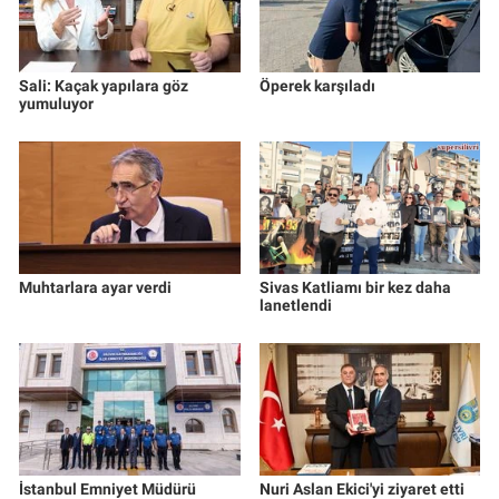
Sali: Kaçak yapılara göz
Öperek karşıladı
yumuluyor
Muhtarlara ayar verdi
Sivas Katliamı bir kez daha
lanetlendi
İstanbul Emniyet Müdürü
Nuri Aslan Ekici'yi ziyaret etti