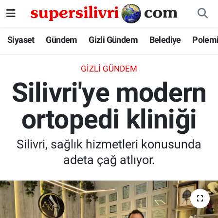
Siyaset
İstanbul Nöbetçi Eczaneler
Siyaset
Gündem
Gizli Gündem
Belediye
Polem
Gündem
İstanbul Hava Durumu
GIZLI GÜNDEM
Silivri'ye modern
Gizli Gündem
İstanbul Namaz Vakitleri
ortopedi kliniği
Belediye
İstanbul Trafik Yoğunluk Haritası
Polemik
Süper Lig Puan Durumu ve Fikstür
Silivri, sağlık hizmetleri konusunda
adeta çağ atlıyor.
Tüm Manşetler
Son Dakika Haberleri
Haber Arşivi