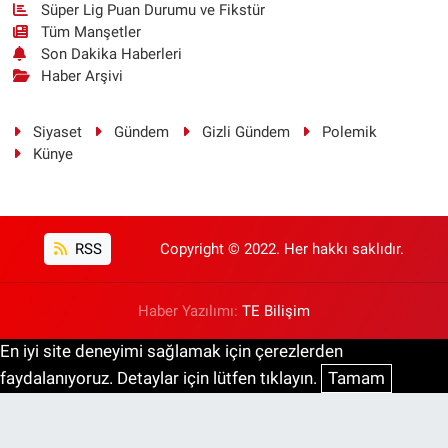
Süper Lig Puan Durumu ve Fikstür
Tüm Manşetler
Son Dakika Haberleri
Haber Arşivi
Siyaset
Gündem
Gizli Gündem
Polemik
Künye
RSS
Copyright © 2022. Her hakkı saklıdır.
Haber Yazılımı:
TE Bilişim
En iyi site deneyimi sağlamak için çerezlerden
faydalanıyoruz. Detaylar için lütfen tıklayın.
Tamam