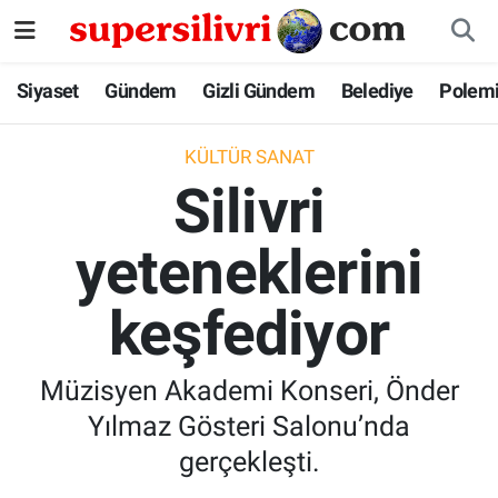
Siyaset
İstanbul Nöbetçi Eczaneler
Siyaset
Gündem
Gizli Gündem
Belediye
Polem
Gündem
İstanbul Hava Durumu
KÜLTÜR SANAT
Silivri
Gizli Gündem
İstanbul Namaz Vakitleri
yeteneklerini
Belediye
İstanbul Trafik Yoğunluk Haritası
keşfediyor
Polemik
Süper Lig Puan Durumu ve Fikstür
Tüm Manşetler
Müzisyen Akademi Konseri, Önder
Yılmaz Gösteri Salonu’nda
Son Dakika Haberleri
gerçekleşti.
Haber Arşivi