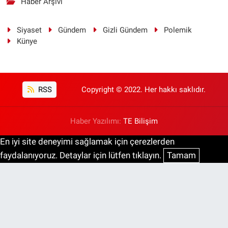
Haber Arşivi
Siyaset
Gündem
Gizli Gündem
Polemik
Künye
RSS
Copyright © 2022. Her hakkı saklıdır.
Haber Yazılımı:
TE Bilişim
En iyi site deneyimi sağlamak için çerezlerden
faydalanıyoruz. Detaylar için lütfen tıklayın.
Tamam