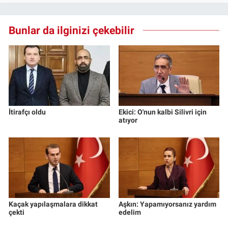
Bunlar da ilginizi çekebilir
İtirafçı oldu
Ekici: O'nun kalbi Silivri için
atıyor
Kaçak yapılaşmalara dikkat
Aşkın: Yapamıyorsanız yardım
çekti
edelim