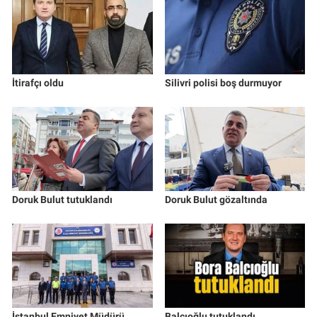
İtirafçı oldu
Silivri polisi boş durmuyor
Doruk Bulut tutuklandı
Doruk Bulut gözaltında
İstanbul Emniyet Müdürü
Balcıoğlu tutuklandı