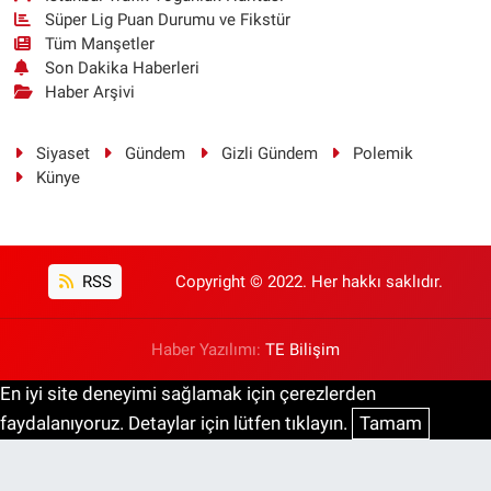
Süper Lig Puan Durumu ve Fikstür
Tüm Manşetler
Son Dakika Haberleri
Haber Arşivi
Siyaset
Gündem
Gizli Gündem
Polemik
Künye
RSS
Copyright © 2022. Her hakkı saklıdır.
Haber Yazılımı:
TE Bilişim
En iyi site deneyimi sağlamak için çerezlerden
faydalanıyoruz. Detaylar için lütfen tıklayın.
Tamam