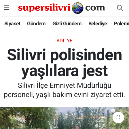
Siyaset
İstanbul Nöbetçi Eczaneler
Siyaset
Gündem
Gizli Gündem
Belediye
Polem
Gündem
İstanbul Hava Durumu
ADLIYE
Silivri polisinden
Gizli Gündem
İstanbul Namaz Vakitleri
yaşlılara jest
Belediye
İstanbul Trafik Yoğunluk Haritası
Polemik
Süper Lig Puan Durumu ve Fikstür
Silivri İlçe Emniyet Müdürlüğü
personeli, yaşlı bakım evini ziyaret etti.
Tüm Manşetler
Son Dakika Haberleri
Haber Arşivi