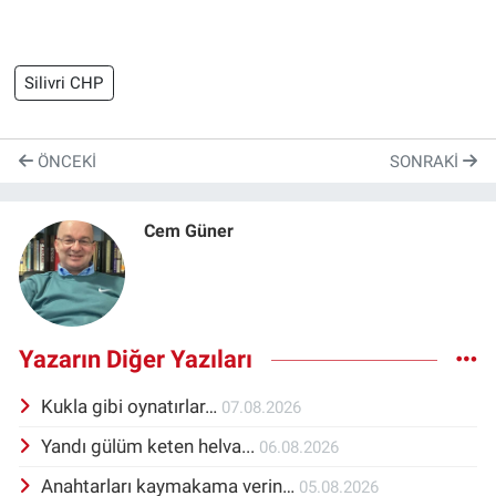
Silivri CHP
ÖNCEKI
SONRAKI
Cem Güner
Yazarın Diğer Yazıları
Kukla gibi oynatırlar…
07.08.2026
Yandı gülüm keten helva...
06.08.2026
Anahtarları kaymakama verin…
05.08.2026