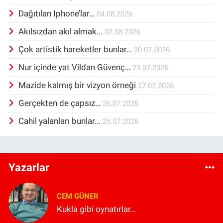
Dağıtılan Iphone’lar…
04.08.2026
Akılsızdan akıl almak...
02.08.2026
Çok artistik hareketler bunlar…
30.07.2026
Nur içinde yat Vildan Güvenç…
29.07.2026
Mazide kalmış bir vizyon örneği
27.07.2026
Gerçekten de çapsız…
26.07.2026
Cahil yalanları bunlar...
25.07.2026
Yazarlar
CEM GÜNER
Kukla gibi oynatırlar…