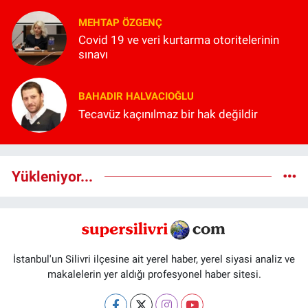
MEHTAP ÖZGENÇ
Covid 19 ve veri kurtarma otoritelerinin
sınavı
BAHADIR HALVACIOĞLU
Tecavüz kaçınılmaz bir hak değildir
Yükleniyor...
İstanbul'un Silivri ilçesine ait yerel haber, yerel siyasi analiz ve
makalelerin yer aldığı profesyonel haber sitesi.