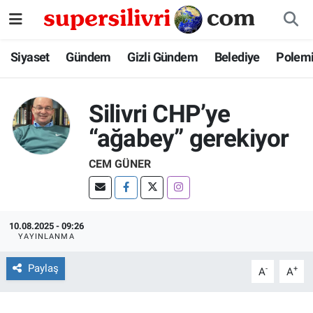
Siyaset
İstanbul Nöbetçi Eczaneler
Siyaset
Gündem
Gizli Gündem
Belediye
Polem
Gündem
İstanbul Hava Durumu
Silivri CHP’ye
Gizli Gündem
İstanbul Namaz Vakitleri
“ağabey” gerekiyor
Belediye
İstanbul Trafik Yoğunluk Haritası
CEM GÜNER
Polemik
Süper Lig Puan Durumu ve Fikstür
10.08.2025 - 09:26
Tüm Manşetler
YAYINLANMA
Son Dakika Haberleri
Paylaş
-
+
A
A
Haber Arşivi