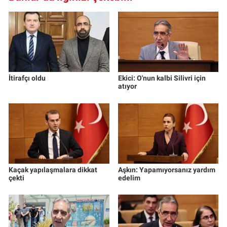
İtirafçı oldu
Ekici: O'nun kalbi Silivri için
atıyor
Kaçak yapılaşmalara dikkat
Aşkın: Yapamıyorsanız yardım
çekti
edelim