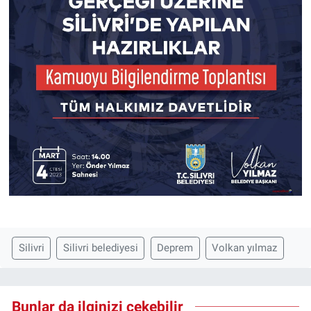
Silivri
Silivri belediyesi
Deprem
Volkan yılmaz
Bunlar da ilginizi çekebilir