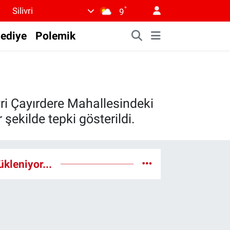
°
Silivri
9
lediye
Polemik
ri Çayırdere Mahallesindeki
şekilde tepki gösterildi.
ükleniyor...