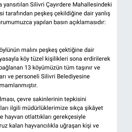
 yansıtılan Silivri Çayırdere Mahallesindeki
si tarafından peşkeş çekildiğine dair yanlış
kurumumuzca yapılan basın açıklamasıdır:
 köylünün malını peşkeş çektiğine dair
yasayla köy tüzel kişilikleri sona erdirilerek
 bağlanan 13 köyümüzün tüm taşınır ve
rı ve personeli Silivri Belediyesine
tamamlanmıştır.
lması, çevre sakinlerinin tepkisini
arı ilgili müdürlüklerimize sıkça şikâyet
e hayvan otlattıkları gerekçesiyle
z kalan hayvancılıkla uğraşan kişi ve