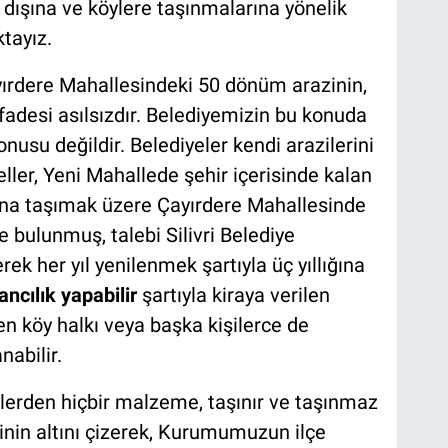
r dışına ve köylere taşınmalarına yönelik
tayız.
ırdere Mahallesindeki 50 dönüm arazinin,
ifadesi asılsızdır. Belediyemizin bu konuda
onusu değildir. Belediyeler kendi arazilerini
ller, Yeni Mahallede şehir içerisinde kalan
ışına taşımak üzere Çayırdere Mahallesinde
 bulunmuş, talebi Silivri Belediye
k her yıl yenilenmek şartıyla üç yıllığına
ncılık yapabilir
şartıyla kiraya verilen
en köy halkı veya başka kişilerce de
nabilir.
lerden hiçbir malzeme, taşınır ve taşınmaz
nin altını çizerek, Kurumumuzun ilçe