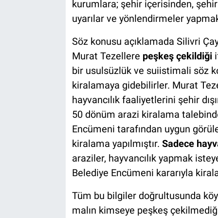
kurumlara; şehir içerisinden, şehi
uyarılar ve yönlendirmeler yapmak
Söz konusu açıklamada Silivri Çay
Murat Tezellere
peşkeş çekildiği
bir usulsüzlük ve suiistimali söz k
kiralamaya gidebilirler. Murat Teze
hayvancılık faaliyetlerini şehir d
50 dönüm arazi kiralama talebinde
Encümeni tarafından uygun görülere
kiralama yapılmıştır.
Sadece hayva
araziler, hayvancılık yapmak istey
Belediye Encümeni kararıyla kirala
Tüm bu bilgiler doğrultusunda köy
malın kimseye peşkeş çekilmediği