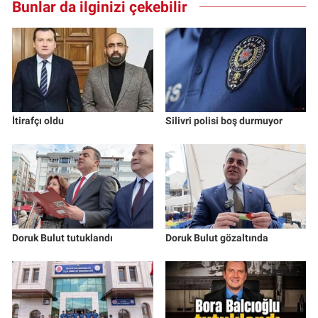
Bunlar da ilginizi çekebilir
İtirafçı oldu
Silivri polisi boş durmuyor
Doruk Bulut tutuklandı
Doruk Bulut gözaltında