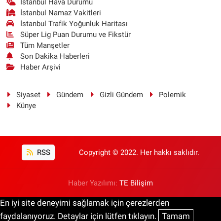
İstanbul Hava Durumu
İstanbul Namaz Vakitleri
İstanbul Trafik Yoğunluk Haritası
Süper Lig Puan Durumu ve Fikstür
Tüm Manşetler
Son Dakika Haberleri
Haber Arşivi
Siyaset
Gündem
Gizli Gündem
Polemik
Künye
RSS
Copyright © 2022. Her hakkı saklıdır.
Haber Yazılımı:
TE Bilişim
En iyi site deneyimi sağlamak için çerezlerden
faydalanıyoruz. Detaylar için lütfen tıklayın.
Tamam