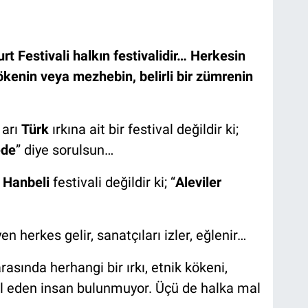
urt Festivali halkın festivalidir… Herkesin
k kökenin veya mezhebin, belirli bir zümrenin
 arı
Türk
ırkına ait bir festival değildir ki;
ede
” diye sorulsun…
,
Hanbeli
festivali değildir ki; “
Aleviler
yen herkes gelir, sanatçıları izler, eğlenir…
rasında herhangi bir ırkı, etnik kökeni,
l eden insan bulunmuyor. Üçü de halka mal