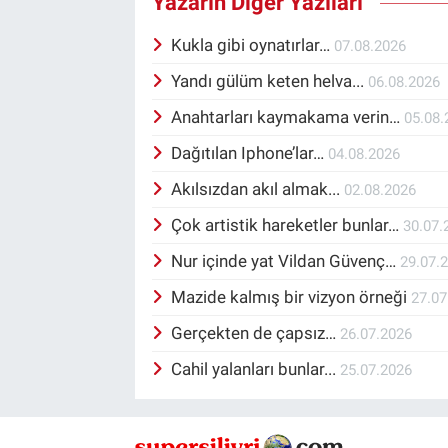
Yazarın Diğer Yazıları
Kukla gibi oynatırlar…
07.08.2026
Yandı gülüm keten helva...
06.08.2026
Anahtarları kaymakama verin…
05.08.
Dağıtılan Iphone’lar…
04.08.2026
Akılsızdan akıl almak...
02.08.2026
Çok artistik hareketler bunlar…
30.07.
Nur içinde yat Vildan Güvenç…
29.07.
Mazide kalmış bir vizyon örneği
27.07
Gerçekten de çapsız…
26.07.2026
Cahil yalanları bunlar...
25.07.2026