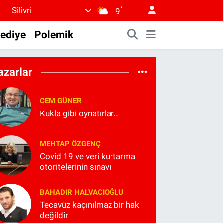
°
Silivri
9
lediye
Polemik
azarlar
CEM GÜNER
Kukla gibi oynatırlar…
MEHTAP ÖZGENÇ
Covid 19 ve veri kurtarma
otoritelerinin sınavı
BAHADIR HALVACIOĞLU
Tecavüz kaçınılmaz bir hak
değildir