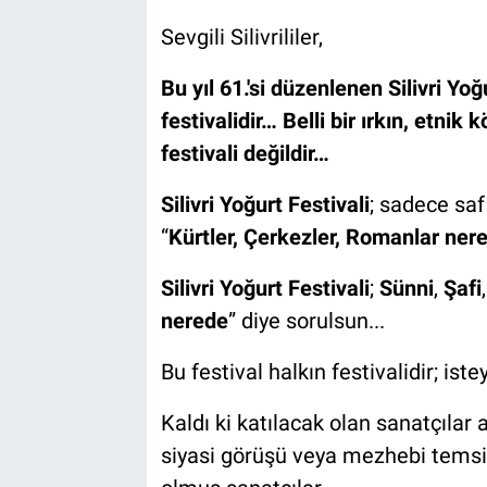
Sevgili Silivrililer,
Bu yıl 61.'si düzenlenen Silivri Yoğ
festivalidir… Belli bir ırkın, etni
festivali değildir…
Silivri Yoğurt Festivali
; sadece saf
“
Kürtler, Çerkezler, Romanlar ner
Silivri Yoğurt Festivali
;
Sünni
,
Şafi
nerede
” diye sorulsun...
Bu festival halkın festivalidir; iste
Kaldı ki katılacak olan sanatçılar a
siyasi görüşü veya mezhebi temsi