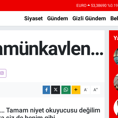
EURO
53,38690
%0.19
STERLİN
61,60380
%0.18
Siyaset
Gündem
Gizli Gündem
Be
G.ALTIN
6862,09000
%0.19
BİST100
14.598,00
%0
Y
amünkavlen…
BITCOIN
79.591,74
%-1.82
DOLAR
45,43620
%0.02
-
+
A
A
… Tamam niyet okuyucusu değilim
a siz de benim gibi