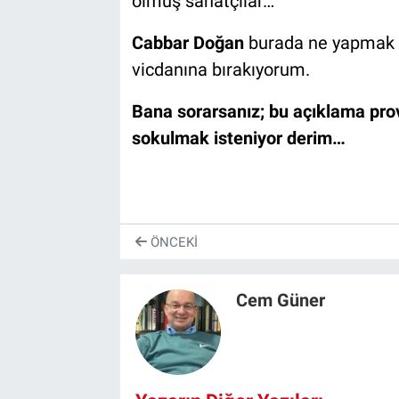
olmuş sanatçılar…
Cabbar Doğan
burada ne yapmak is
vicdanına bırakıyorum.
Bana sorarsanız; bu açıklama prov
sokulmak isteniyor derim…
ÖNCEKI
Cem Güner