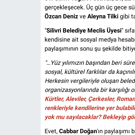
gerçekleşecek. Üç gün üç gece sü
Özcan Deniz
ve
Aleyna Tilki
gibi t
"
Silivri Belediye Meclis Üyesi
" sıf
kendisine ait sosyal medya hesabı
paylaşımının sonu şu şekilde bitiy
"…Yüz yılımızın başından beri sürek
sosyal, kültürel farklılar da kaçı
Herkesin vergileriyle oluşan beledi
organizasyonlarında bir karşılığı
Kürtler, Aleviler, Çerkesler, Roman
renkleriyle kendilerine yer bulabil
yok mu sayılacaklar? Bekleyip gö
Evet,
Cabbar Doğan
'ın paylaşımı b