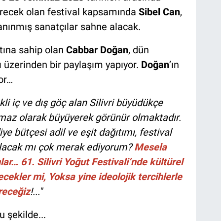
recek olan festival kapsamında
Sibel Can
,
anınmış sanatçılar sahne alacak.
atına sahip olan
Cabbar Doğan
, dün
 üzerinden bir paylaşım yapıyor.
Doğan
’ın
or…
li iç ve dış göç alan Silivri büyüdükçe
nılmaz olarak büyüyerek görünür olmaktadır.
ye bütçesi adil ve eşit dağıtımı, festival
 olacak mı çok merak ediyorum?
Mesela
lar… 61. Silivri Yoğut Festivali’nde kültürel
ecekler mi, Yoksa yine ideolojik tercihlerle
receğiz
!..."
u şekilde...