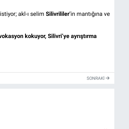
tiyor; akl-ı selim
Silivrililer
’in mantığına ve
okasyon kokuyor, Silivri’ye ayrıştırma
SONRAKI