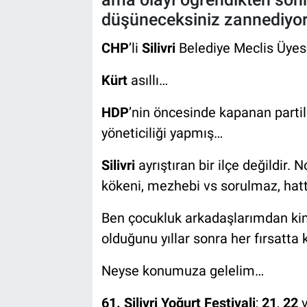
düşüneceksiniz zannediy
CHP
’li
Silivri
Belediye Meclis Üyes
Kürt
asıllı…
HDP
’nin öncesinde kapanan partil
yöneticiliği yapmış…
Silivri
ayrıştıran bir ilçe değildir
kökeni, mezhebi vs sorulmaz, hat
Ben çocukluk arkadaşlarımdan ki
olduğunu yıllar sonra her fırsatta
Neyse konumuza gelelim…
61. Silivri Yoğurt Festivali
;
21
,
22