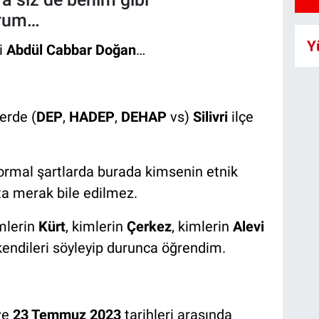
orum…
Y
i
Abdül Cabbar Doğan
…
erde (
DEP
,
HADEP
,
DEHAP
vs)
Silivri
ilçe
. Normal şartlarda burada kimsenin etnik
ta merak bile edilmez.
mlerin
Kürt
, kimlerin
Çerkez
, kimlerin
Alevi
 kendileri söyleyip durunca öğrendim.
ve
23 Temmuz 2023
tarihleri arasında