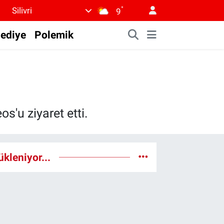
°
Silivri
9
lediye
Polemik
s'u ziyaret etti.
ükleniyor...