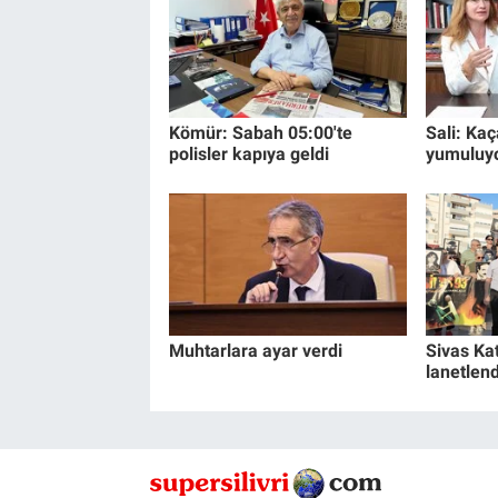
Kömür: Sabah 05:00'te
Sali: Kaç
polisler kapıya geldi
yumuluy
Muhtarlara ayar verdi
Sivas Kat
lanetlend