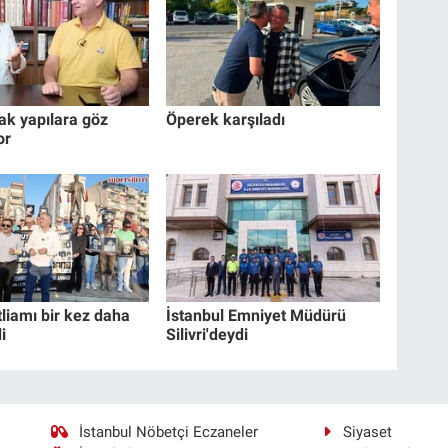
ak yapılara göz
Öperek karşıladı
or
liamı bir kez daha
İstanbul Emniyet Müdürü
i
Silivri'deydi
İstanbul Nöbetçi Eczaneler
Siyaset