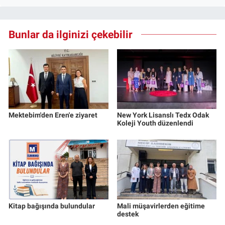
Bunlar da ilginizi çekebilir
Mektebim'den Eren'e ziyaret
New York Lisanslı Tedx Odak
Koleji Youth düzenlendi
Kitap bağışında bulundular
Mali müşavirlerden eğitime
destek