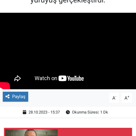
Paylaş
-
+
A
A
28.10.2023 - 15:37
Okunma Süresi: 1 Dk