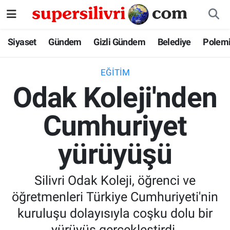
Siyaset
İstanbul Nöbetçi Eczaneler
Siyaset
Gündem
Gizli Gündem
Belediye
Polem
Gündem
İstanbul Hava Durumu
EĞITIM
Odak Koleji'nden
Gizli Gündem
İstanbul Namaz Vakitleri
Cumhuriyet
Belediye
İstanbul Trafik Yoğunluk Haritası
yürüyüşü
Polemik
Süper Lig Puan Durumu ve Fikstür
Tüm Manşetler
Silivri Odak Koleji, öğrenci ve
öğretmenleri Türkiye Cumhuriyeti'nin
Son Dakika Haberleri
kuruluşu dolayısıyla coşku dolu bir
Haber Arşivi
yürüyüş gerçekleştirdi.