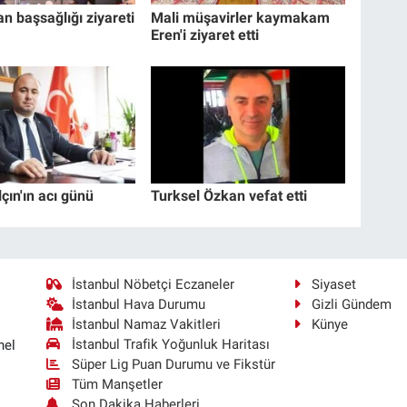
n başsağlığı ziyareti
Mali müşavirler kaymakam
Eren'i ziyaret etti
çın'ın acı günü
Turksel Özkan vefat etti
İstanbul Nöbetçi Eczaneler
Siyaset
İstanbul Hava Durumu
Gizli Gündem
İstanbul Namaz Vakitleri
Künye
İstanbul Trafik Yoğunluk Haritası
nel
Süper Lig Puan Durumu ve Fikstür
Tüm Manşetler
Son Dakika Haberleri