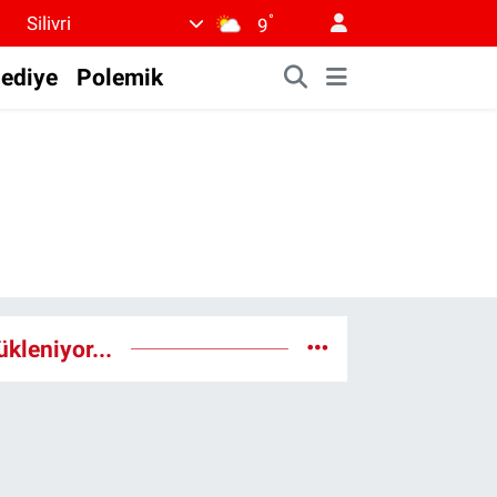
°
Silivri
9
lediye
Polemik
ükleniyor...