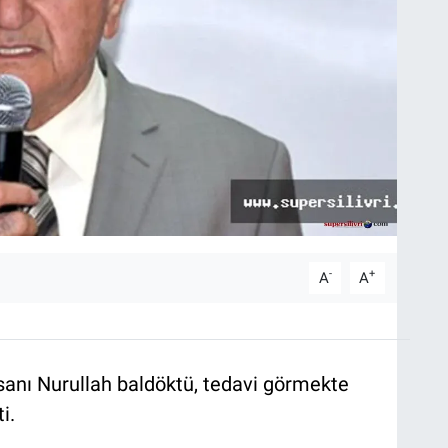
-
+
A
A
insanı Nurullah baldöktü, tedavi görmekte
i.