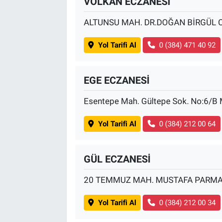
VOLKAN ECZANESİ
ALTUNSU MAH. DR.DOĞAN BİRGÜL C
Yol Tarifi Al
0 (384) 471 40 92
EGE ECZANESİ
Esentepe Mah. Gültepe Sok. No:6/
Yol Tarifi Al
0 (384) 212 00 64
GÜL ECZANESİ
20 TEMMUZ MAH. MUSTAFA PARMAK
Yol Tarifi Al
0 (384) 212 00 34