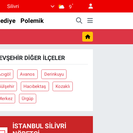
°
Silivri
9
lediye
Polemik
EVŞEHIR DIĞER İLÇELER
Acıgöl
Avanos
Derinkuyu
ülşehir
Hacıbektaş
Kozaklı
Merkez
Ürgüp
İSTANBUL SILIVRI