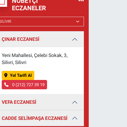
NÖBETÇI
ECZANELER
ÇINAR ECZANESİ
Yeni Mahallesi, Çelebi Sokak, 3,
Silivri, Silivri
Yol Tarifi Al
0 (212) 727 39 19
VEFA ECZANESİ
CADDE SELİMPAŞA ECZANESİ