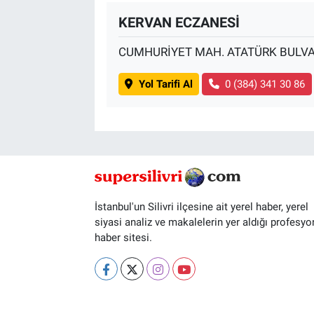
KERVAN ECZANESİ
CUMHURİYET MAH. ATATÜRK BULVA
Yol Tarifi Al
0 (384) 341 30 86
İstanbul'un Silivri ilçesine ait yerel haber, yerel
siyasi analiz ve makalelerin yer aldığı profesyo
haber sitesi.