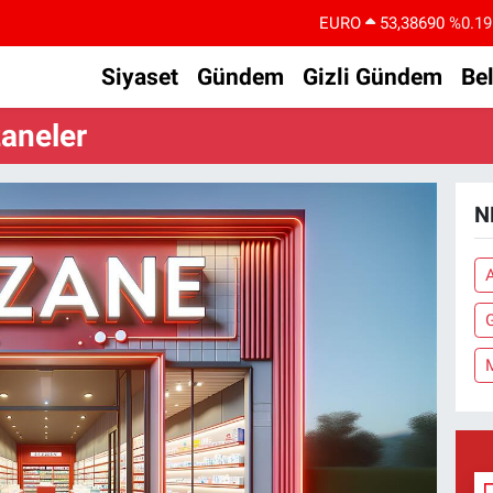
EURO
53,38690
%0.19
STERLİN
61,60380
%0.18
Siyaset
Gündem
Gizli Gündem
Be
G.ALTIN
6862,09000
%0.19
aneler
BİST100
14.598,00
%0
BITCOIN
79.591,74
%-1.82
N
DOLAR
45,43620
%0.02
G