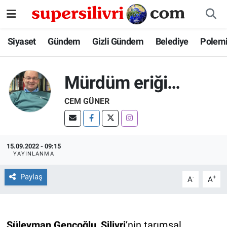
Siyaset
İstanbul Nöbetçi Eczaneler
Siyaset
Gündem
Gizli Gündem
Belediye
Polem
Gündem
İstanbul Hava Durumu
Mürdüm eriği…
Gizli Gündem
İstanbul Namaz Vakitleri
CEM GÜNER
Belediye
İstanbul Trafik Yoğunluk Haritası
Polemik
Süper Lig Puan Durumu ve Fikstür
15.09.2022 - 09:15
YAYINLANMA
Tüm Manşetler
Paylaş
-
+
A
A
Son Dakika Haberleri
Haber Arşivi
Süleyman Gençoğlu
,
Silivri
’nin tarımsal