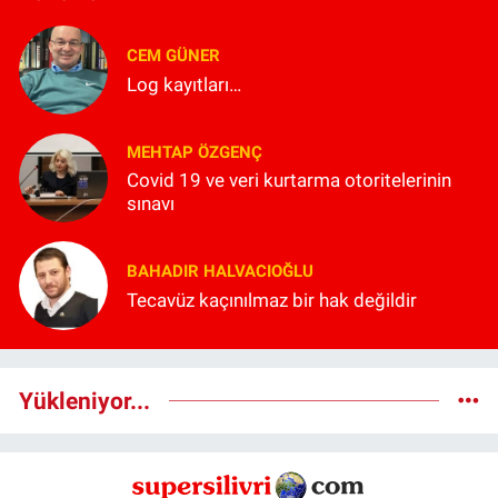
CEM GÜNER
Log kayıtları…
MEHTAP ÖZGENÇ
Covid 19 ve veri kurtarma otoritelerinin
sınavı
BAHADIR HALVACIOĞLU
Tecavüz kaçınılmaz bir hak değildir
Yükleniyor...