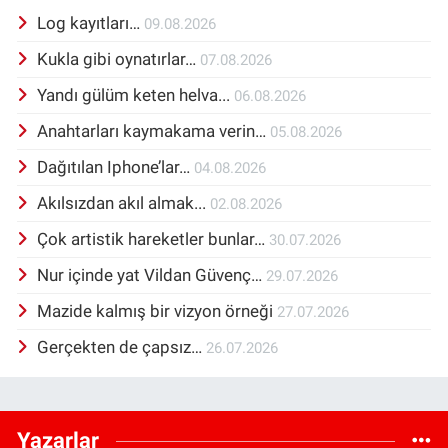
Log kayıtları…
09.08.2026
Kukla gibi oynatırlar…
07.08.2026
Yandı gülüm keten helva...
06.08.2026
Anahtarları kaymakama verin…
05.08.2026
Dağıtılan Iphone’lar…
04.08.2026
Akılsızdan akıl almak...
02.08.2026
Çok artistik hareketler bunlar…
30.07.2026
Nur içinde yat Vildan Güvenç…
29.07.2026
Mazide kalmış bir vizyon örneği
27.07.2026
Gerçekten de çapsız…
26.07.2026
Yazarlar