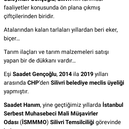
faaliyetler konusunda ön plana çıkmış
çiftçilerinden biridir.
Atalarından kalan tarlaları yıllardan beri eker,
biçer…
Tarım ilaçları ve tarım malzemeleri satışı
yapan bir de dükkanı vardır…
Eşi
Saadet Gençoğlu
,
2014
ila
2019
yılları
arasında
CHP
’den
Silivri belediye meclis üyeliği
yapmıştır.
Saadet Hanım
, yine geçtiğimiz yıllarda
İstanbul
Serbest Muhasebeci Mali Müşavirler
Odası
(
İSMMMO
)
Silivri Temsilciliği
görevinde