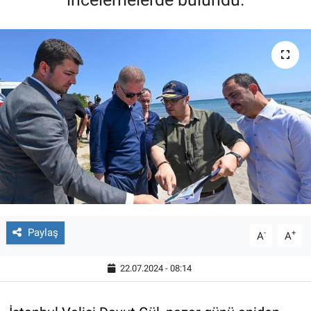
Paylaş
-
+
A
A
22.07.2024 - 08:14