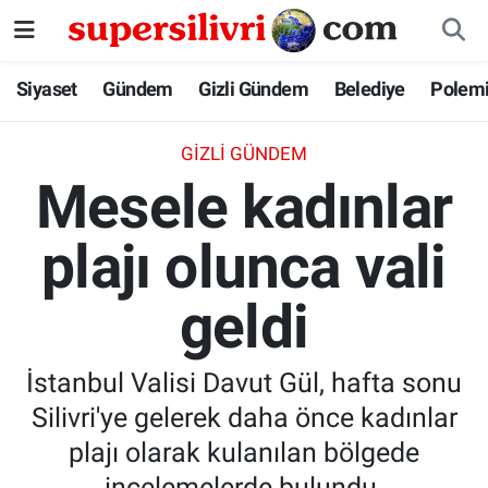
Siyaset
İstanbul Nöbetçi Eczaneler
Siyaset
Gündem
Gizli Gündem
Belediye
Polem
Gündem
İstanbul Hava Durumu
GIZLI GÜNDEM
Mesele kadınlar
Gizli Gündem
İstanbul Namaz Vakitleri
plajı olunca vali
Belediye
İstanbul Trafik Yoğunluk Haritası
geldi
Polemik
Süper Lig Puan Durumu ve Fikstür
Tüm Manşetler
İstanbul Valisi Davut Gül, hafta sonu
Silivri'ye gelerek daha önce kadınlar
Son Dakika Haberleri
plajı olarak kulanılan bölgede
Haber Arşivi
incelemelerde bulundu.