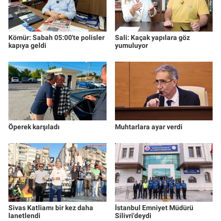
Kömür: Sabah 05:00'te polisler
Sali: Kaçak yapılara göz
kapıya geldi
yumuluyor
Öperek karşıladı
Muhtarlara ayar verdi
Sivas Katliamı bir kez daha
İstanbul Emniyet Müdürü
lanetlendi
Silivri'deydi