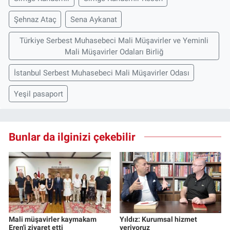
Şehnaz Ataç
Sena Aykanat
Türkiye Serbest Muhasebeci Mali Müşavirler ve Yeminli
Mali Müşavirler Odaları Birliğ
İstanbul Serbest Muhasebeci Mali Müşavirler Odası
Yeşil pasaport
Bunlar da ilginizi çekebilir
Mali müşavirler kaymakam
Yıldız: Kurumsal hizmet
Eren'i ziyaret etti
veriyoruz