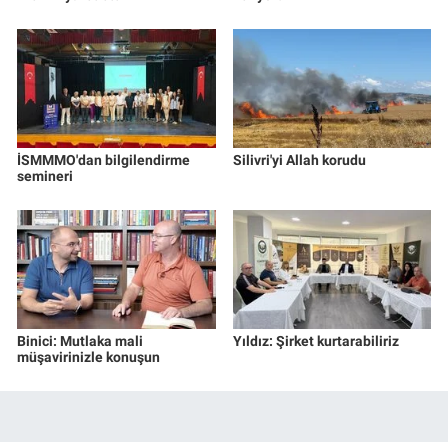
İSMMMO'dan bilgilendirme
Silivri'yi Allah korudu
semineri
Binici: Mutlaka mali
Yıldız: Şirket kurtarabiliriz
müşavirinizle konuşun