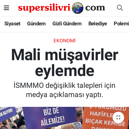
Siyaset
İstanbul Nöbetçi Eczaneler
Siyaset
Gündem
Gizli Gündem
Belediye
Polem
Gündem
İstanbul Hava Durumu
EKONOMI
Mali müşavirler
Gizli Gündem
İstanbul Namaz Vakitleri
eylemde
Belediye
İstanbul Trafik Yoğunluk Haritası
Polemik
Süper Lig Puan Durumu ve Fikstür
İSMMMO değişiklik talepleri için
medya açıklaması yaptı.
Tüm Manşetler
Son Dakika Haberleri
Haber Arşivi