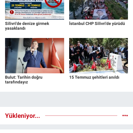
Silivri'de denize girmek
İstanbul CHP Silivri'de yürüdü
yasaklandı
Bulut: Tarihin doğru
15 Temmuz şehitleri anıldı
tarafındayız
Yükleniyor...