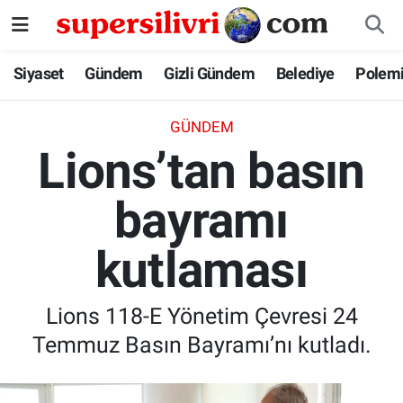
Siyaset
İstanbul Nöbetçi Eczaneler
Siyaset
Gündem
Gizli Gündem
Belediye
Polem
Gündem
İstanbul Hava Durumu
GÜNDEM
Lions’tan basın
Gizli Gündem
İstanbul Namaz Vakitleri
bayramı
Belediye
İstanbul Trafik Yoğunluk Haritası
kutlaması
Polemik
Süper Lig Puan Durumu ve Fikstür
Tüm Manşetler
Lions 118-E Yönetim Çevresi 24
Temmuz Basın Bayramı’nı kutladı.
Son Dakika Haberleri
Haber Arşivi