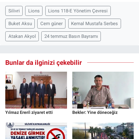
Silivri
Lions
Lions 118-E Yönetim Çevresi
Buket Aksu
Cem güner
Kemal Mustafa Serbes
Atakan Akyol
24 temmuz Basın Bayramı
Bunlar da ilginizi çekebilir
Yılmaz Eren'i ziyaret etti
Bekler: Yine döneceğiz