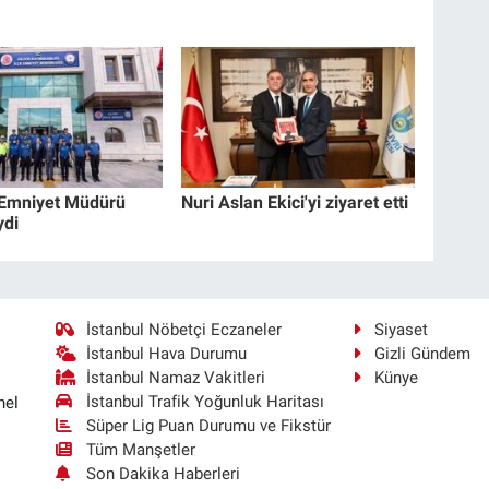
 Emniyet Müdürü
Nuri Aslan Ekici'yi ziyaret etti
ydi
İstanbul Nöbetçi Eczaneler
Siyaset
İstanbul Hava Durumu
Gizli Gündem
İstanbul Namaz Vakitleri
Künye
İstanbul Trafik Yoğunluk Haritası
nel
Süper Lig Puan Durumu ve Fikstür
Tüm Manşetler
Son Dakika Haberleri