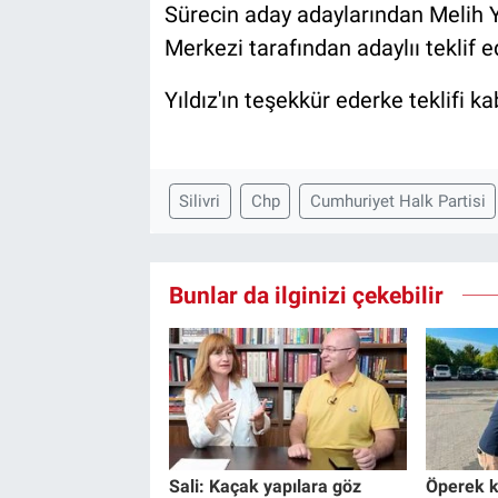
Sürecin aday adaylarından Melih Yı
Merkezi tarafından adaylıı teklif ed
Yıldız'ın teşekkür ederke teklifi k
Silivri
Chp
Cumhuriyet Halk Partisi
Bunlar da ilginizi çekebilir
Sali: Kaçak yapılara göz
Öperek k