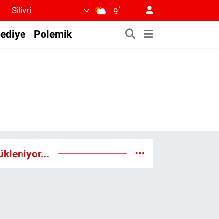
°
Silivri
9
lediye
Polemik
ükleniyor...