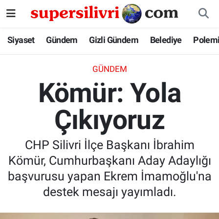
Siyaset
İstanbul Nöbetçi Eczaneler
Siyaset
Gündem
Gizli Gündem
Belediye
Polem
Gündem
İstanbul Hava Durumu
GÜNDEM
Kömür: Yola
Gizli Gündem
İstanbul Namaz Vakitleri
Çıkıyoruz
Belediye
İstanbul Trafik Yoğunluk Haritası
Polemik
Süper Lig Puan Durumu ve Fikstür
CHP Silivri İlçe Başkanı İbrahim
Kömür, Cumhurbaşkanı Aday Adaylığı
Tüm Manşetler
başvurusu yapan Ekrem İmamoğlu'na
Son Dakika Haberleri
destek mesajı yayımladı.
Haber Arşivi