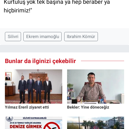
Kurtuluş yok tek başına ya hep beraber ya
hiçbirimiz!"
Silivri
Ekrem imamoğlu
Ibrahim Kömür
Bunlar da ilginizi çekebilir
Yılmaz Eren'i ziyaret etti
Bekler: Yine döneceğiz