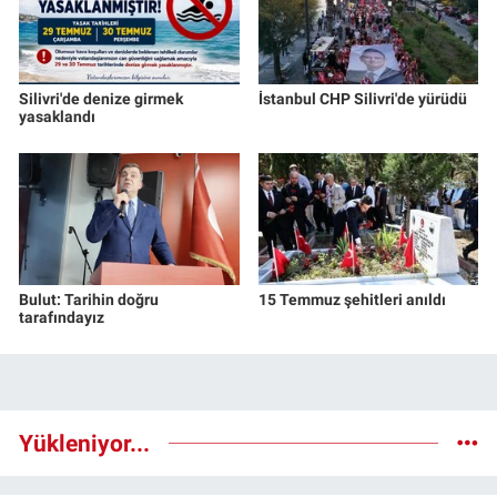
Silivri'de denize girmek
İstanbul CHP Silivri'de yürüdü
yasaklandı
Bulut: Tarihin doğru
15 Temmuz şehitleri anıldı
tarafındayız
Yükleniyor...