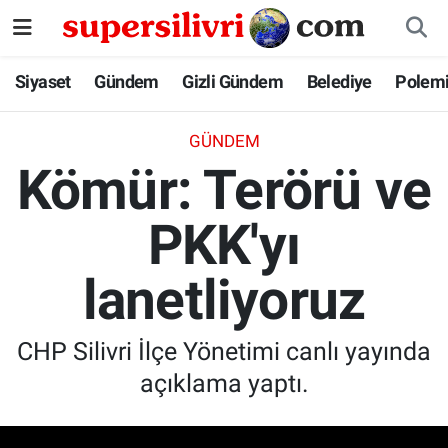
Siyaset
İstanbul Nöbetçi Eczaneler
Siyaset
Gündem
Gizli Gündem
Belediye
Polem
Gündem
İstanbul Hava Durumu
GÜNDEM
Kömür: Terörü ve
Gizli Gündem
İstanbul Namaz Vakitleri
PKK'yı
Belediye
İstanbul Trafik Yoğunluk Haritası
lanetliyoruz
Polemik
Süper Lig Puan Durumu ve Fikstür
Tüm Manşetler
CHP Silivri İlçe Yönetimi canlı yayında
açıklama yaptı.
Son Dakika Haberleri
Haber Arşivi