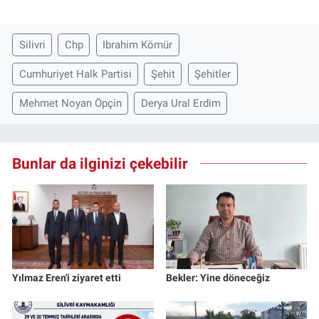
Silivri
Chp
Ibrahim Kömür
Cumhuriyet Halk Partisi
Şehit
Şehitler
Mehmet Noyan Öpçin
Derya Ural Erdim
Bunlar da ilginizi çekebilir
Yılmaz Eren'i ziyaret etti
Bekler: Yine döneceğiz