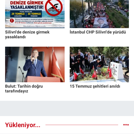
Silivri'de denize girmek
İstanbul CHP Silivri'de yürüdü
yasaklandı
Bulut: Tarihin doğru
15 Temmuz şehitleri anıldı
tarafındayız
Yükleniyor...