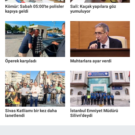
Kömür: Sabah 05:00'te polisler
Sali: Kaçak yapılara göz
kapıya geldi
yumuluyor
Öperek karşıladı
Muhtarlara ayar verdi
Sivas Katliamı bir kez daha
İstanbul Emniyet Müdürü
lanetlendi
Silivri'deydi