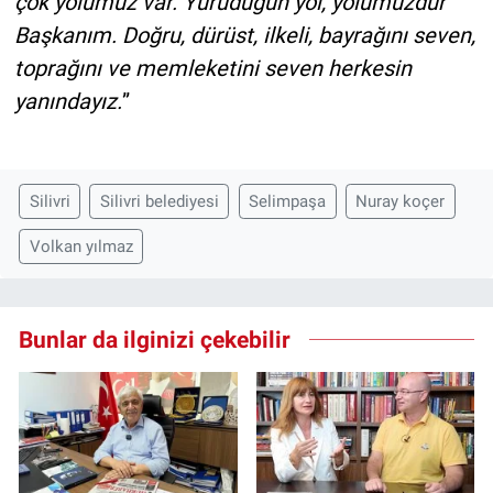
çok yolumuz var. Yürüdüğün yol, yolumuzdur
Başkanım. Doğru, dürüst, ilkeli, bayrağını seven,
toprağını ve memleketini seven herkesin
yanındayız.
”
Silivri
Silivri belediyesi
Selimpaşa
Nuray koçer
Volkan yılmaz
Bunlar da ilginizi çekebilir