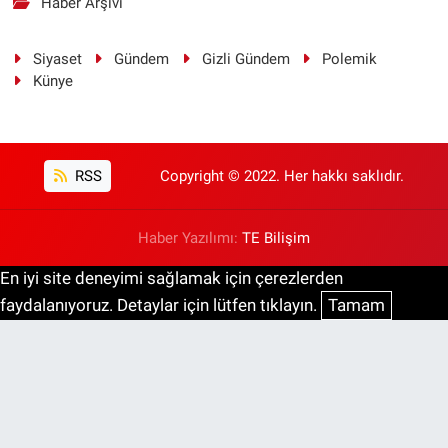
Haber Arşivi
Siyaset
Gündem
Gizli Gündem
Polemik
Künye
RSS
Copyright © 2022. Her hakkı saklıdır.
Haber Yazılımı:
TE Bilişim
En iyi site deneyimi sağlamak için çerezlerden
faydalanıyoruz. Detaylar için lütfen tıklayın.
Tamam