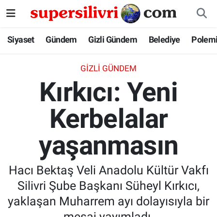
Siyaset
İstanbul Nöbetçi Eczaneler
Siyaset
Gündem
Gizli Gündem
Belediye
Polem
Gündem
İstanbul Hava Durumu
GIZLI GÜNDEM
Kırkıcı: Yeni
Gizli Gündem
İstanbul Namaz Vakitleri
Kerbelalar
Belediye
İstanbul Trafik Yoğunluk Haritası
yaşanmasın
Polemik
Süper Lig Puan Durumu ve Fikstür
Tüm Manşetler
Hacı Bektaş Veli Anadolu Kültür Vakfı
Silivri Şube Başkanı Süheyl Kırkıcı,
Son Dakika Haberleri
yaklaşan Muharrem ayı dolayısıyla bir
Haber Arşivi
mesaj yayımladı.