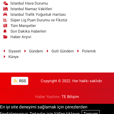
İstanbul Hava Durumu
İstanbul Namaz Vakitleri
İstanbul Trafik Yoğunluk Haritası
Süper Lig Puan Durumu ve Fikstür
Tüm Manşetler
Son Dakika Haberleri
Haber Arşivi
Siyaset
Gündem
Gizli Gündem
Polemik
Künye
RSS
Copyright © 2022. Her hakkı saklıdır.
Haber Yazılımı:
TE Bilişim
En iyi site deneyimi sağlamak için çerezlerden
faydalanıyoruz. Detaylar için lütfen tıklayın.
Tamam