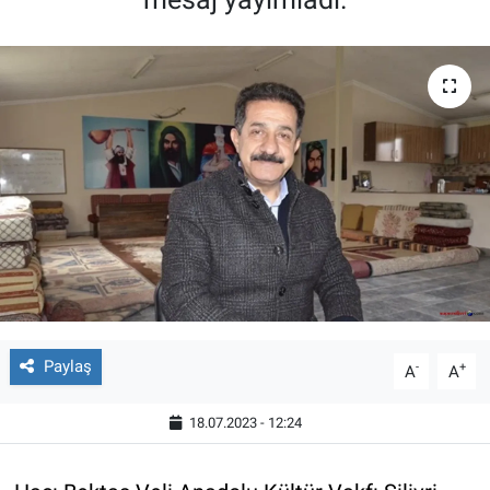
Paylaş
-
+
A
A
18.07.2023 - 12:24