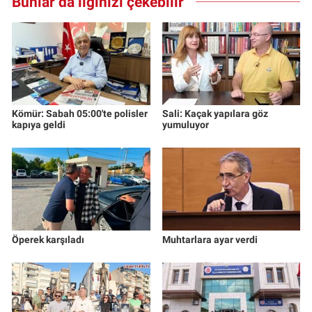
Bunlar da ilginizi çekebilir
Kömür: Sabah 05:00'te polisler
Sali: Kaçak yapılara göz
kapıya geldi
yumuluyor
Öperek karşıladı
Muhtarlara ayar verdi