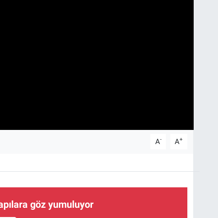
-
+
A
A
yapılara göz yumuluyor