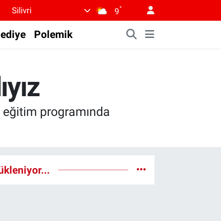
°
Silivri
9
lediye
Polemik
ıyız
ı eğitim programında
ükleniyor...