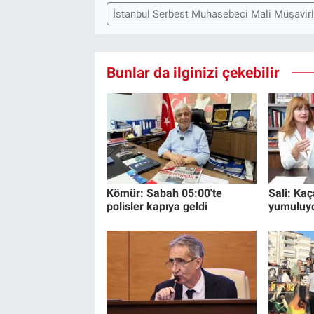
İstanbul Serbest Muhasebeci Mali Müşavirl
Bunlar da ilginizi çekebilir
Kömür: Sabah 05:00'te
Sali: Kaç
polisler kapıya geldi
yumuluy