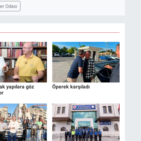
er Odası
ak yapılara göz
Öperek karşıladı
or