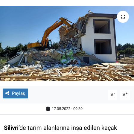
Paylaş
-
+
A
A
17.05.2022 - 09:39
Silivri
’de tarım alanlarına inşa edilen kaçak