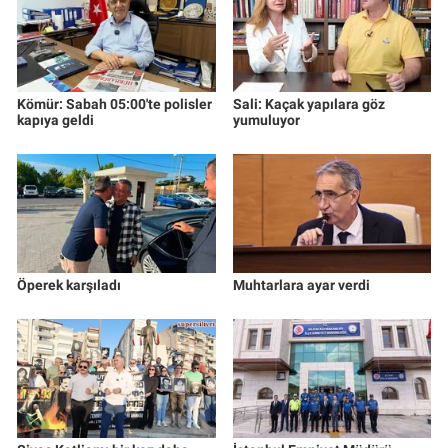
Kömür: Sabah 05:00'te polisler
Sali: Kaçak yapılara göz
kapıya geldi
yumuluyor
Öperek karşıladı
Muhtarlara ayar verdi