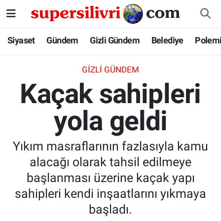
Siyaset
İstanbul Nöbetçi Eczaneler
Siyaset
Gündem
Gizli Gündem
Belediye
Polem
Gündem
İstanbul Hava Durumu
GIZLI GÜNDEM
Kaçak sahipleri
Gizli Gündem
İstanbul Namaz Vakitleri
yola geldi
Belediye
İstanbul Trafik Yoğunluk Haritası
Polemik
Süper Lig Puan Durumu ve Fikstür
Yıkım masraflarının fazlasıyla kamu
alacağı olarak tahsil edilmeye
Tüm Manşetler
başlanması üzerine kaçak yapı
Son Dakika Haberleri
sahipleri kendi inşaatlarını yıkmaya
başladı.
Haber Arşivi