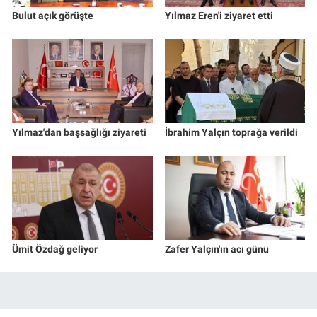
Bulut açık görüşte
Yılmaz Eren'i ziyaret etti
Yılmaz'dan başsağlığı ziyareti
İbrahim Yalçın toprağa verildi
Ümit Özdağ geliyor
Zafer Yalçın'ın acı günü