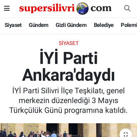
Siyaset
İstanbul Nöbetçi Eczaneler
Siyaset
Gündem
Gizli Gündem
Belediye
Polem
Gündem
İstanbul Hava Durumu
SIYASET
İYİ Parti
Gizli Gündem
İstanbul Namaz Vakitleri
Ankara'daydı
Belediye
İstanbul Trafik Yoğunluk Haritası
Polemik
Süper Lig Puan Durumu ve Fikstür
İYİ Parti Silivri İlçe Teşkilatı, genel
merkezin düzenlediği 3 Mayıs
Tüm Manşetler
Türkçülük Günü programına katıldı.
Son Dakika Haberleri
Haber Arşivi