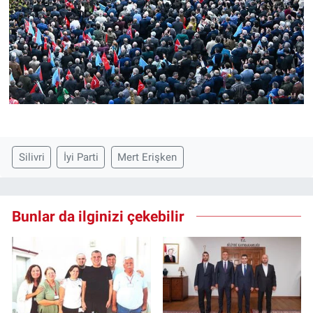
Silivri
İyi Parti
Mert Erişken
Bunlar da ilginizi çekebilir