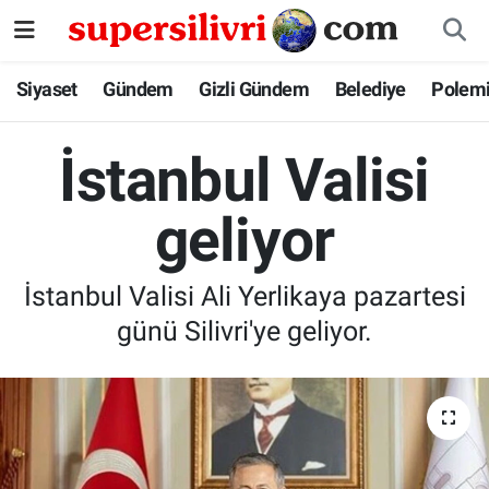
Siyaset
İstanbul Nöbetçi Eczaneler
Siyaset
Gündem
Gizli Gündem
Belediye
Polem
Gündem
İstanbul Hava Durumu
İstanbul Valisi
Gizli Gündem
İstanbul Namaz Vakitleri
geliyor
Belediye
İstanbul Trafik Yoğunluk Haritası
İstanbul Valisi Ali Yerlikaya pazartesi
Polemik
Süper Lig Puan Durumu ve Fikstür
günü Silivri'ye geliyor.
Tüm Manşetler
Son Dakika Haberleri
Haber Arşivi