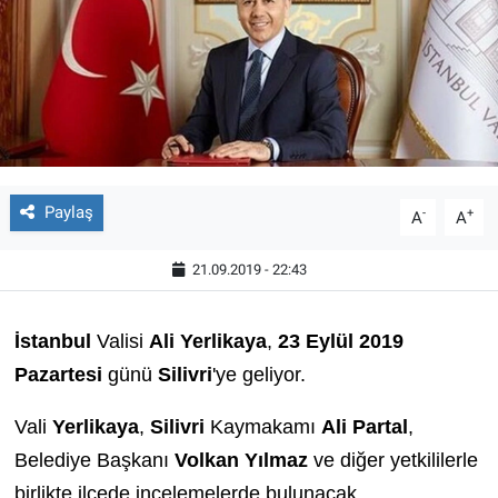
Paylaş
-
+
A
A
21.09.2019 - 22:43
İstanbul
Valisi
Ali Yerlikaya
,
23 Eylül 2019
Pazartesi
günü
Silivri
'ye geliyor.
Vali
Yerlikaya
,
Silivri
Kaymakamı
Ali Partal
,
Belediye Başkanı
Volkan Yılmaz
ve diğer yetkililerle
birlikte ilçede incelemelerde bulunacak.