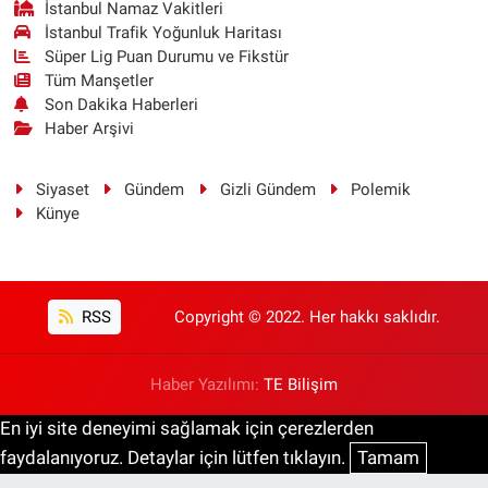
İstanbul Namaz Vakitleri
İstanbul Trafik Yoğunluk Haritası
Süper Lig Puan Durumu ve Fikstür
Tüm Manşetler
Son Dakika Haberleri
Haber Arşivi
Siyaset
Gündem
Gizli Gündem
Polemik
Künye
RSS
Copyright © 2022. Her hakkı saklıdır.
Haber Yazılımı:
TE Bilişim
En iyi site deneyimi sağlamak için çerezlerden
faydalanıyoruz. Detaylar için lütfen tıklayın.
Tamam