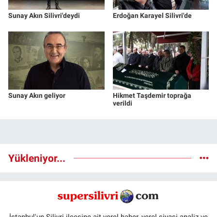
Sunay Akın Silivri'deydi
Erdoğan Karayel Silivri'de
Sunay Akın geliyor
Hikmet Taşdemir toprağa
verildi
Yükleniyor...
İstanbul'un Silivri ilçesine ait yerel haber, yerel siyasi analiz ve