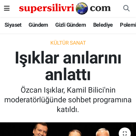
Siyaset
İstanbul Nöbetçi Eczaneler
Siyaset
Gündem
Gizli Gündem
Belediye
Polem
Gündem
İstanbul Hava Durumu
KÜLTÜR SANAT
Işıklar anılarını
Gizli Gündem
İstanbul Namaz Vakitleri
anlattı
Belediye
İstanbul Trafik Yoğunluk Haritası
Polemik
Süper Lig Puan Durumu ve Fikstür
Özcan Işıklar, Kamil Bilici'nin
moderatörlüğünde sohbet programına
Tüm Manşetler
katıldı.
Son Dakika Haberleri
Haber Arşivi