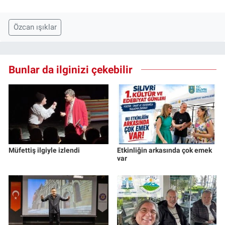
Özcan ışıklar
Bunlar da ilginizi çekebilir
Müfettiş ilgiyle izlendi
Etkinliğin arkasında çok emek
var