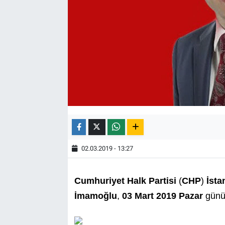
02.03.2019 - 13:27
Cumhuriyet Halk Partisi
(
CHP
)
İsta
İmamoğlu
,
03 Mart 2019 Pazar
gün