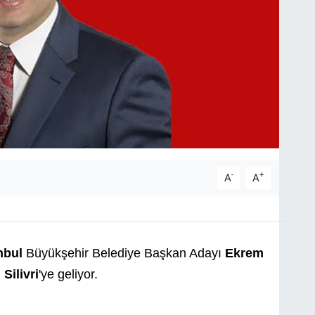
-
+
A
A
nbul
Büyükşehir Belediye Başkan Adayı
Ekrem
ü
Silivri
'ye geliyor.