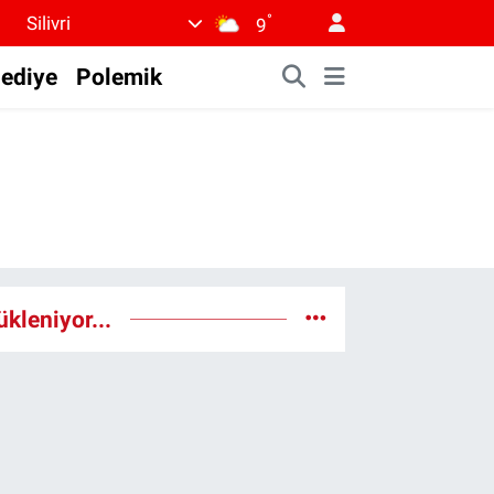
°
Silivri
9
lediye
Polemik
ükleniyor...