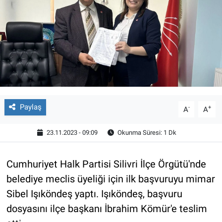
Paylaş
-
+
A
A
23.11.2023 - 09:09
Okunma Süresi: 1 Dk
Cumhuriyet Halk Partisi Silivri İlçe Örgütü'nde
belediye meclis üyeliği için ilk başvuruyu mimar
Sibel Işıköndeş yaptı. Işıköndeş, başvuru
dosyasını ilçe başkanı İbrahim Kömür'e teslim