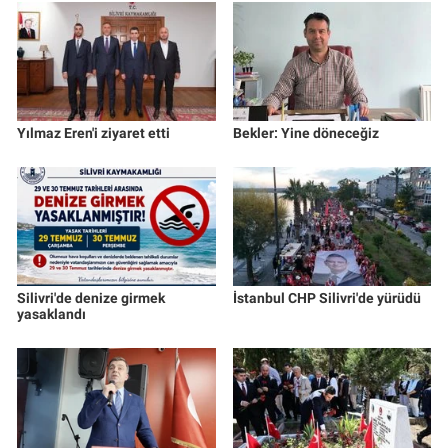
Yılmaz Eren'i ziyaret etti
Bekler: Yine döneceğiz
Silivri'de denize girmek
İstanbul CHP Silivri'de yürüdü
yasaklandı