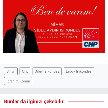
Silivri
Chp
Sibel Işıköndeş
Ersoy Işıköndeş
Ibrahim Kömür
Bunlar da ilginizi çekebilir