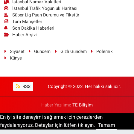
İstanbul Namaz Vakitleri
İstanbul Trafik Yoğunluk Haritası
Süper Lig Puan Durumu ve Fikstür
Tüm Manşetler
Son Dakika Haberleri
Haber Arşivi
Siyaset
Gündem
Gizli Gündem
Polemik
Künye
RSS
Copyright © 2022. Her hakkı saklıdır.
Haber Yazılımı:
TE Bilişim
En iyi site deneyimi sağlamak için çerezlerden
faydalanıyoruz. Detaylar için lütfen tıklayın.
Tamam