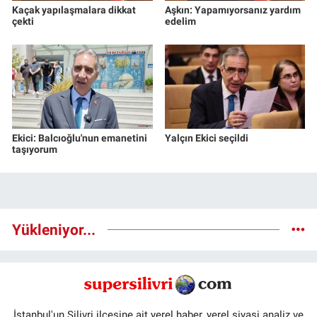
Kaçak yapılaşmalara dikkat
Aşkın: Yapamıyorsanız yardım
çekti
edelim
Ekici: Balcıoğlu'nun emanetini
Yalçın Ekici seçildi
taşıyorum
Yükleniyor...
İstanbul'un Silivri ilçesine ait yerel haber, yerel siyasi analiz ve