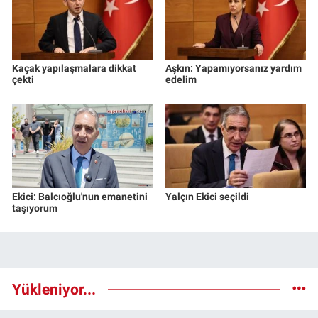
Kaçak yapılaşmalara dikkat
Aşkın: Yapamıyorsanız yardım
çekti
edelim
Ekici: Balcıoğlu'nun emanetini
Yalçın Ekici seçildi
taşıyorum
Yükleniyor...