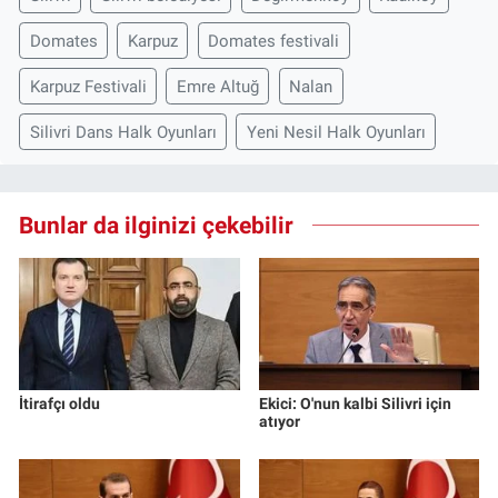
Domates
Karpuz
Domates festivali
Karpuz Festivali
Emre Altuğ
Nalan
Silivri Dans Halk Oyunları
Yeni Nesil Halk Oyunları
Bunlar da ilginizi çekebilir
İtirafçı oldu
Ekici: O'nun kalbi Silivri için
atıyor