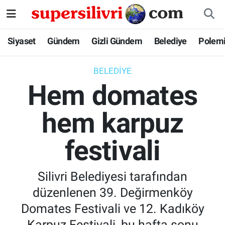
Siyaset
İstanbul Nöbetçi Eczaneler
Siyaset
Gündem
Gizli Gündem
Belediye
Polem
Gündem
İstanbul Hava Durumu
BELEDIYE
Hem domates
Gizli Gündem
İstanbul Namaz Vakitleri
hem karpuz
Belediye
İstanbul Trafik Yoğunluk Haritası
festivali
Polemik
Süper Lig Puan Durumu ve Fikstür
Tüm Manşetler
Silivri Belediyesi tarafından
düzenlenen 39. Değirmenköy
Son Dakika Haberleri
Domates Festivali ve 12. Kadıköy
Haber Arşivi
Karpuz Festivali, bu hafta sonu