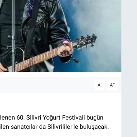
-
+
A
A
lenen 60. Silivri Yoğurt Festivali bugün
en sanatçılar da Silivrililer'le buluşacak.