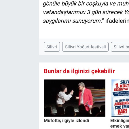
gönüle büyük bir coşkuyla ve muh
vatandaşlarımızı 3 gün sürecek Yo
saygılarımı sunuyorum.
” ifadelerin
Silivri
Silivri Yoğurt festivali
Silivri 
Bunlar da ilginizi çekebilir
Müfettiş ilgiyle izlendi
Etkinliği
emek va