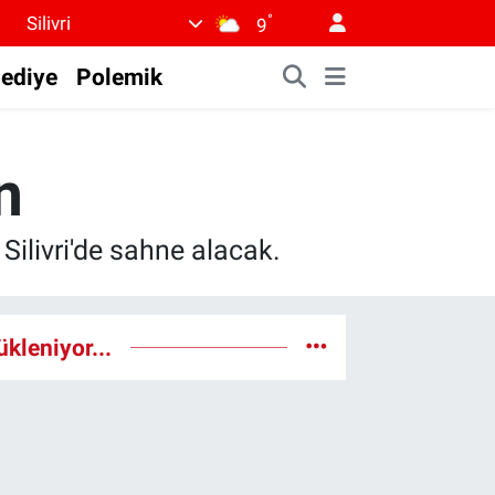
°
Silivri
9
lediye
Polemik
n
ilivri'de sahne alacak.
ükleniyor...