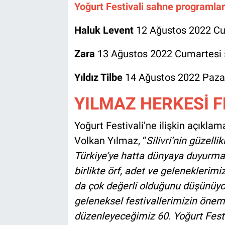
Yoğurt Festivali sahne programları
Haluk Levent
12 Ağustos 2022 Cum
Zara
13 Ağustos 2022 Cumartesi s
Yıldız Tilbe
14 Ağustos 2022 Pazar
YILMAZ HERKESİ F
Yoğurt Festivali’ne ilişkin açıkla
Volkan Yılmaz, “
Silivri’nin güzelli
Türkiye’ye hatta dünyaya duyurmak
birlikte örf, adet ve geleneklerimi
da çok değerli olduğunu düşünüyor
geleneksel festivallerimizin önem
düzenleyeceğimiz 60. Yoğurt Festiv