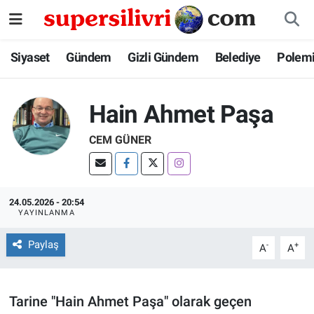
Siyaset
İstanbul Nöbetçi Eczaneler
Siyaset
Gündem
Gizli Gündem
Belediye
Polem
Gündem
İstanbul Hava Durumu
Hain Ahmet Paşa
Gizli Gündem
İstanbul Namaz Vakitleri
CEM GÜNER
Belediye
İstanbul Trafik Yoğunluk Haritası
Polemik
Süper Lig Puan Durumu ve Fikstür
24.05.2026 - 20:54
YAYINLANMA
Tüm Manşetler
Paylaş
-
+
A
A
Son Dakika Haberleri
Tarine "Hain Ahmet Paşa" olarak geçen
Haber Arşivi