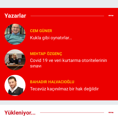
Yazarlar
CEM GÜNER
Kukla gibi oynatırlar…
MEHTAP ÖZGENÇ
Covid 19 ve veri kurtarma otoritelerinin
sınavı
BAHADIR HALVACIOĞLU
Tecavüz kaçınılmaz bir hak değildir
Yükleniyor...