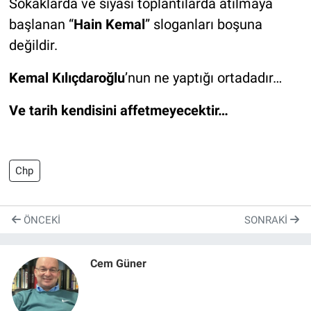
Sokaklarda ve siyasi toplantılarda atılmaya
başlanan “
Hain Kemal
” sloganları boşuna
değildir.
Kemal Kılıçdaroğlu
’nun ne yaptığı ortadadır…
Ve tarih kendisini affetmeyecektir…
Chp
ÖNCEKI
SONRAKI
Cem Güner