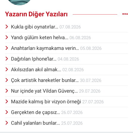
Yazarın Diğer Yazıları
Kukla gibi oynatırlar…
07.08.2026
Yandı gülüm keten helva...
06.08.2026
Anahtarları kaymakama verin…
05.08.2026
Dağıtılan Iphone’lar…
04.08.2026
Akılsızdan akıl almak...
02.08.2026
Çok artistik hareketler bunlar…
30.07.2026
Nur içinde yat Vildan Güvenç…
29.07.2026
Mazide kalmış bir vizyon örneği
27.07.2026
Gerçekten de çapsız…
26.07.2026
Cahil yalanları bunlar...
25.07.2026