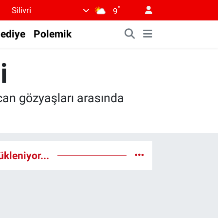
°
Silivri
9
lediye
Polemik
i
can gözyaşları arasında
ükleniyor...