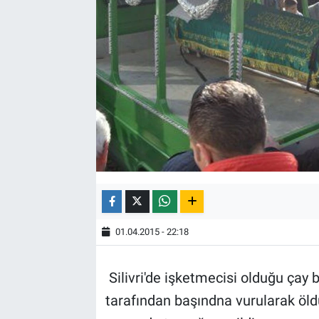
01.04.2015 - 22:18
Silivri'de işketmecisi olduğu ça
tarafından başındna vurularak öld