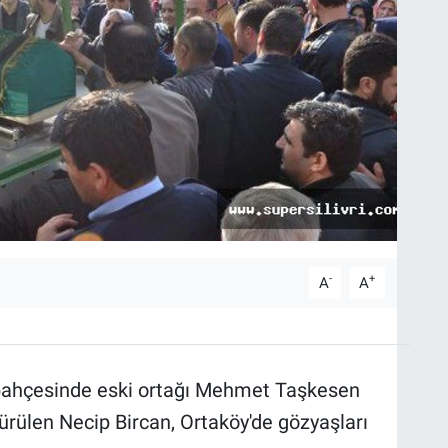
-
+
A
A
y bahçesinde eski ortağı Mehmet Taşkesen
ürülen Necip Bircan, Ortaköy'de gözyaşları