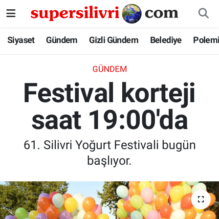
Siyaset
İstanbul Nöbetçi Eczaneler
Siyaset
Gündem
Gizli Gündem
Belediye
Polem
Gündem
İstanbul Hava Durumu
GÜNDEM
Festival korteji
Gizli Gündem
İstanbul Namaz Vakitleri
saat 19:00'da
Belediye
İstanbul Trafik Yoğunluk Haritası
Polemik
Süper Lig Puan Durumu ve Fikstür
61. Silivri Yoğurt Festivali bugün
başlıyor.
Tüm Manşetler
Son Dakika Haberleri
Haber Arşivi