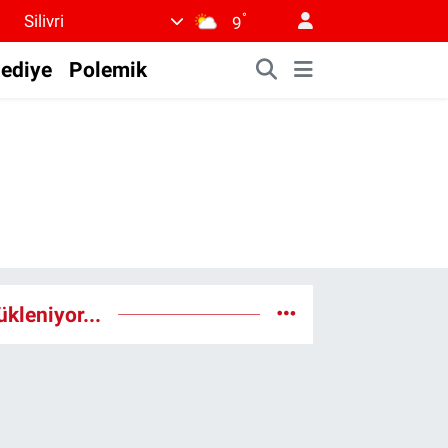
°
Silivri
9
lediye
Polemik
ükleniyor...