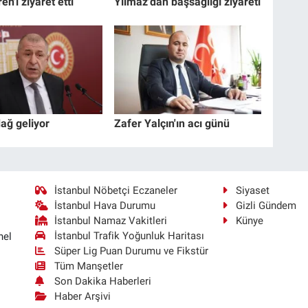
en'i ziyaret etti
Yılmaz'dan başsağlığı ziyareti
ağ geliyor
Zafer Yalçın'ın acı günü
İstanbul Nöbetçi Eczaneler
Siyaset
İstanbul Hava Durumu
Gizli Gündem
İstanbul Namaz Vakitleri
Künye
İstanbul Trafik Yoğunluk Haritası
nel
Süper Lig Puan Durumu ve Fikstür
Tüm Manşetler
Son Dakika Haberleri
Haber Arşivi