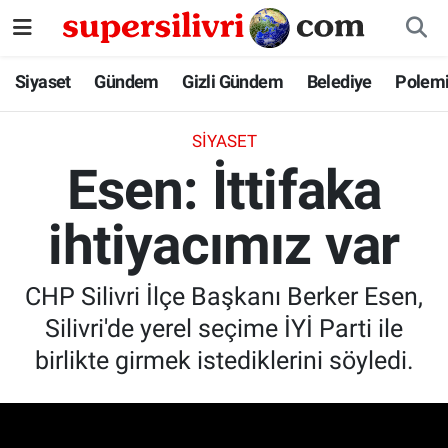
Siyaset
İstanbul Nöbetçi Eczaneler
Siyaset
Gündem
Gizli Gündem
Belediye
Polem
Gündem
İstanbul Hava Durumu
SIYASET
Esen: İttifaka
Gizli Gündem
İstanbul Namaz Vakitleri
ihtiyacımız var
Belediye
İstanbul Trafik Yoğunluk Haritası
Polemik
Süper Lig Puan Durumu ve Fikstür
CHP Silivri İlçe Başkanı Berker Esen,
Silivri'de yerel seçime İYİ Parti ile
Tüm Manşetler
birlikte girmek istediklerini söyledi.
Son Dakika Haberleri
Haber Arşivi