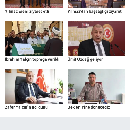
Yılmaz Eren'i ziyaret etti
Yılmaz'dan başsağlığı ziyareti
İbrahim Yalçın toprağa verildi
Ümit Özdağ geliyor
Zafer Yalçın'ın acı günü
Bekler: Yine döneceğiz