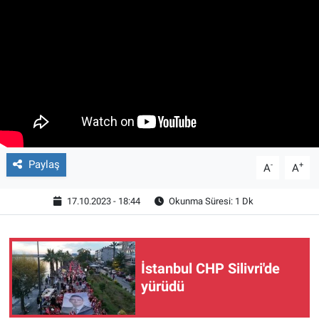
Paylaş
-
+
A
A
17.10.2023 - 18:44
Okunma Süresi: 1 Dk
İstanbul CHP Silivri'de
yürüdü