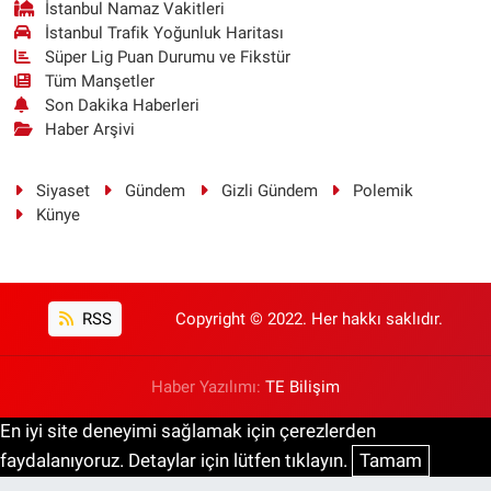
İstanbul Namaz Vakitleri
İstanbul Trafik Yoğunluk Haritası
Süper Lig Puan Durumu ve Fikstür
Tüm Manşetler
Son Dakika Haberleri
Haber Arşivi
Siyaset
Gündem
Gizli Gündem
Polemik
Künye
RSS
Copyright © 2022. Her hakkı saklıdır.
Haber Yazılımı:
TE Bilişim
En iyi site deneyimi sağlamak için çerezlerden
faydalanıyoruz. Detaylar için lütfen tıklayın.
Tamam