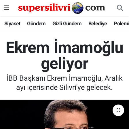
Siyaset
İstanbul Nöbetçi Eczaneler
Siyaset
Gündem
Gizli Gündem
Belediye
Polem
Gündem
İstanbul Hava Durumu
Ekrem İmamoğlu
Gizli Gündem
İstanbul Namaz Vakitleri
geliyor
Belediye
İstanbul Trafik Yoğunluk Haritası
İBB Başkanı Ekrem İmamoğlu, Aralık
Polemik
Süper Lig Puan Durumu ve Fikstür
ayı içerisinde Silivri'ye gelecek.
Tüm Manşetler
Son Dakika Haberleri
Haber Arşivi