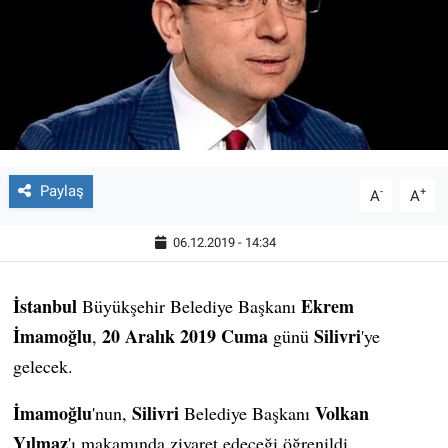
Paylaş
-
+
A
A
06.12.2019 - 14:34
İstanbul
Ekrem
Büyükşehir Belediye Başkanı
İmamoğlu
20 Aralık 2019 Cuma
Silivri
,
günü
'ye
gelecek.
İmamoğlu
Silivri
Volkan
'nun,
Belediye Başkanı
Yılmaz
'ı makamında ziyaret edeceği öğrenildi.