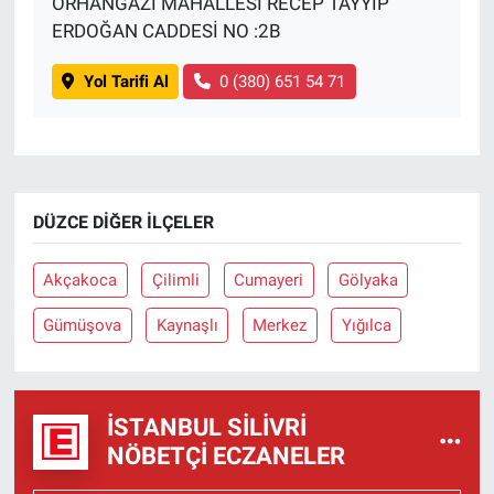
ORHANGAZİ MAHALLESİ RECEP TAYYİP
ERDOĞAN CADDESİ NO :2B
Yol Tarifi Al
0 (380) 651 54 71
DÜZCE DIĞER İLÇELER
Akçakoca
Çilimli
Cumayeri
Gölyaka
Gümüşova
Kaynaşlı
Merkez
Yığılca
İSTANBUL SILIVRI
NÖBETÇI ECZANELER