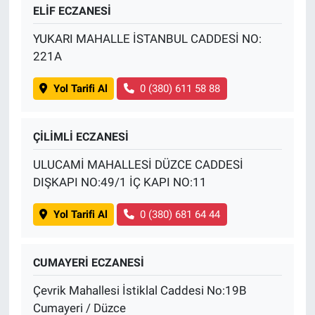
ELİF ECZANESİ
YUKARI MAHALLE İSTANBUL CADDESİ NO:
221A
Yol Tarifi Al
0 (380) 611 58 88
ÇİLİMLİ ECZANESİ
ULUCAMİ MAHALLESİ DÜZCE CADDESİ
DIŞKAPI NO:49/1 İÇ KAPI NO:11
Yol Tarifi Al
0 (380) 681 64 44
CUMAYERİ ECZANESİ
Çevrik Mahallesi İstiklal Caddesi No:19B
Cumayeri / Düzce