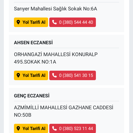
Sarıyer Mahallesi Sağlık Sokak No:6A
Yol Tarifi Al
0 (380) 544 44 40
AHSEN ECZANESİ
ORHANGAZİ MAHALLESİ KONURALP
495.SOKAK NO:1A
Yol Tarifi Al
0 (380) 541 30 15
GENÇ ECZANESİ
AZMİMİLLİ MAHALLESİ GAZHANE CADDESİ
NO:50B
Yol Tarifi Al
0 (380) 523 11 44