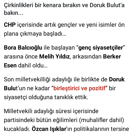
Çirkinlikleri bir kenara bırakın ve Doruk Bulut'a
bakın...
CHP
içerisinde artık gençler ve yeni isimler ön
plana çıkmaya başladı…
Bora Balcıoğlu
ile başlayan “
genç siyasetçiler
”
arasına önce
Melih Yıldız
, arkasından
Berker
Esen
dahil oldu…
Son milletvekilliği adaylığı ile birlikte de
Doruk
Bulu
t’un ne kadar “
birleştirici ve pozitif
” bir
siyasetçi olduğuna tanıklık ettik.
Milletvekili adaylığı süresi içerisinde
partisindeki bütün eğilimleri (muhalifler dahil)
kucakladı.
Özcan Işıklar
’ın politikalarının tersine