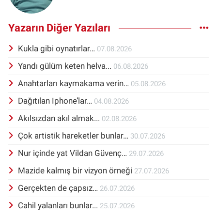
Yazarın Diğer Yazıları
Kukla gibi oynatırlar…
07.08.2026
Yandı gülüm keten helva...
06.08.2026
Anahtarları kaymakama verin…
05.08.2026
Dağıtılan Iphone’lar…
04.08.2026
Akılsızdan akıl almak...
02.08.2026
Çok artistik hareketler bunlar…
30.07.2026
Nur içinde yat Vildan Güvenç…
29.07.2026
Mazide kalmış bir vizyon örneği
27.07.2026
Gerçekten de çapsız…
26.07.2026
Cahil yalanları bunlar...
25.07.2026