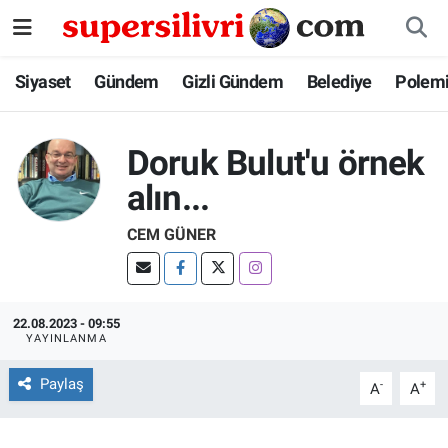
Siyaset
İstanbul Nöbetçi Eczaneler
Siyaset
Gündem
Gizli Gündem
Belediye
Polem
Gündem
İstanbul Hava Durumu
Doruk Bulut'u örnek
Gizli Gündem
İstanbul Namaz Vakitleri
alın...
Belediye
İstanbul Trafik Yoğunluk Haritası
CEM GÜNER
Polemik
Süper Lig Puan Durumu ve Fikstür
22.08.2023 - 09:55
Tüm Manşetler
YAYINLANMA
Son Dakika Haberleri
Paylaş
-
+
A
A
Haber Arşivi