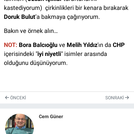
kastediyorum) çirkinlikleri bir kenara bırakarak
Doruk Bulut
’a bakmaya çağırıyorum.
Bakın ve örnek alın…
NOT:
Bora Balcıoğlu
ve
Melih Yıldız
'ın da
CHP
içerisindeki "
iyi niyetli
" isimler arasında
olduğunu düşünüyorum.
ÖNCEKI
SONRAKI
Cem Güner