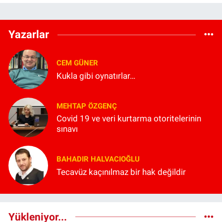
Yazarlar
CEM GÜNER
Kukla gibi oynatırlar…
MEHTAP ÖZGENÇ
Covid 19 ve veri kurtarma otoritelerinin
sınavı
BAHADIR HALVACIOĞLU
Tecavüz kaçınılmaz bir hak değildir
Yükleniyor...