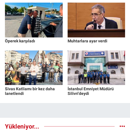
Öperek karşıladı
Muhtarlara ayar verdi
Sivas Katliamı bir kez daha
İstanbul Emniyet Müdürü
lanetlendi
Silivri'deydi
Yükleniyor...