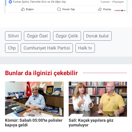
Silivri
Özgür Özel
Özgür Çelik
Doruk bulut
Chp
Cumhuriyet Halk Partisi
Halk tv
Bunlar da ilginizi çekebilir
Kömür: Sabah 05:00'te polisler
Sali: Kaçak yapılara göz
kapıya geldi
yumuluyor