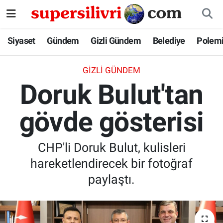
Siyaset
İstanbul Nöbetçi Eczaneler
Siyaset
Gündem
Gizli Gündem
Belediye
Polem
Gündem
İstanbul Hava Durumu
GIZLI GÜNDEM
Doruk Bulut'tan
Gizli Gündem
İstanbul Namaz Vakitleri
gövde gösterisi
Belediye
İstanbul Trafik Yoğunluk Haritası
Polemik
Süper Lig Puan Durumu ve Fikstür
CHP'li Doruk Bulut, kulisleri
hareketlendirecek bir fotoğraf
Tüm Manşetler
paylaştı.
Son Dakika Haberleri
Haber Arşivi